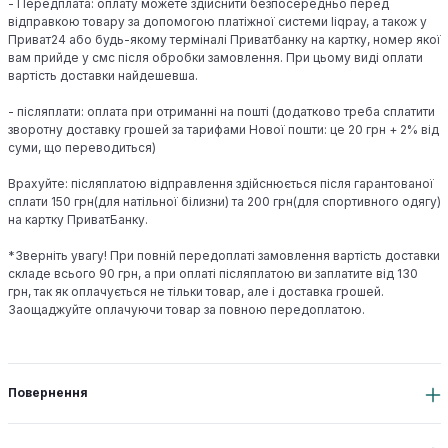
- Передплата: оплату можете здійснити безпосередньо перед
відправкою товару за допомогою платіжної системи liqpay, а також у
Приват24 або будь-якому терміналі Приватбанку на картку, номер якої
вам прийде у смс після обробки замовлення. При цьому виді оплати
вартість доставки найдешевша.
- післяплати: оплата при отриманні на пошті (додатково треба сплатити
зворотну доставку грошей за тарифами Нової пошти: це 20 грн + 2% від
суми, що переводиться)
Врахуйте: післяплатою відправлення здійснюється після гарантованої
сплати 150 грн(для натільної білизни) та 200 грн(для спортивного одягу)
на картку ПриватБанку.
*Зверніть увагу! При повній передоплаті замовлення вартість доставки
складе всього 90 грн, а при оплаті післяплатою ви заплатите від 130
грн, так як оплачується не тільки товар, але і доставка грошей.
Заощаджуйте оплачуючи товар за повною передоплатою.
Повернення