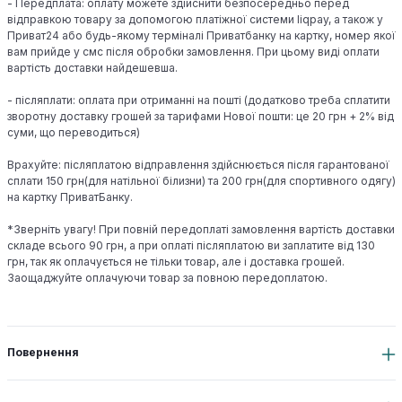
- Передплата: оплату можете здійснити безпосередньо перед
відправкою товару за допомогою платіжної системи liqpay, а також у
Приват24 або будь-якому терміналі Приватбанку на картку, номер якої
вам прийде у смс після обробки замовлення. При цьому виді оплати
вартість доставки найдешевша.
- післяплати: оплата при отриманні на пошті (додатково треба сплатити
зворотну доставку грошей за тарифами Нової пошти: це 20 грн + 2% від
суми, що переводиться)
Врахуйте: післяплатою відправлення здійснюється після гарантованої
сплати 150 грн(для натільної білизни) та 200 грн(для спортивного одягу)
на картку ПриватБанку.
*Зверніть увагу! При повній передоплаті замовлення вартість доставки
складе всього 90 грн, а при оплаті післяплатою ви заплатите від 130
грн, так як оплачується не тільки товар, але і доставка грошей.
Заощаджуйте оплачуючи товар за повною передоплатою.
Повернення