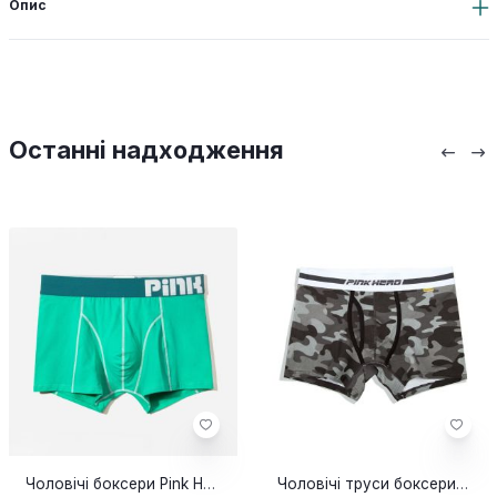
Опис
Останні надходження
Чоловічі боксери Pink Hero NEW бірюза
Чоловічі труси боксери Pink Hero Camouflage grey