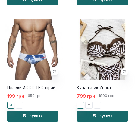
Плавки ADDICTED сірий
Купальник Zebra
199 грн
799 грн
650 грн
1800 грн
M
L
S
M
L
Купити
Купити