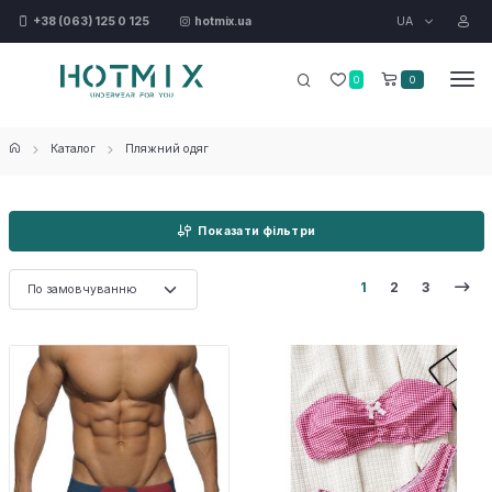
UA
+38 (063) 125 0 125
hotmix.ua
0
0
Каталог
Пляжний одяг
Показати фільтри
1
2
3