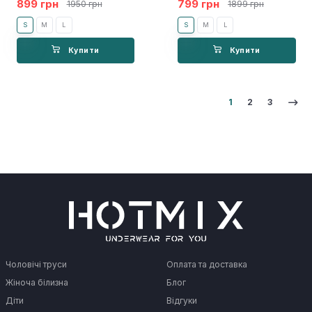
899 грн
799 грн
1950 грн
1899 грн
S
M
L
S
M
L
Купити
Купити
1
2
3
Чоловічі труси
Оплата та доставка
Жіноча білизна
Блог
Діти
Відгуки