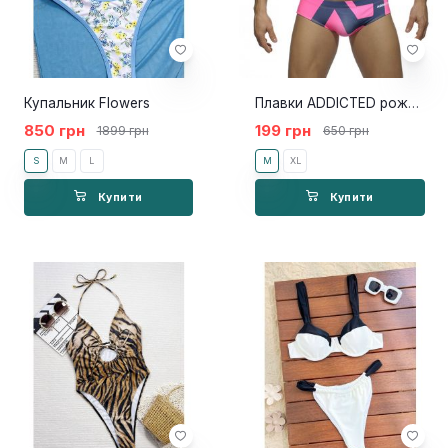
Купальник Flowers
Плавки ADDICTED рожевий
850 грн
199 грн
1899 грн
650 грн
S
M
L
M
XL
Купити
Купити