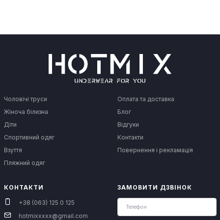
Чоловічі труси
Оплата та доставка
Жіноча білизна
Блог
Діти
Відгуки
Спортивний одяг
Контакти
Взуття
Повернення і рекламація
Пляжний одяг
КОНТАКТИ
ЗАМОВИТИ ДЗВІНОК
+38 (063) 125 0 125
hotmixxxxx@gmail.com