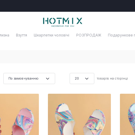
лизна
Взуття
Шкарпетки чоловічі
РОЗПРОДАЖ
Подарункове 
товарів на сторінці