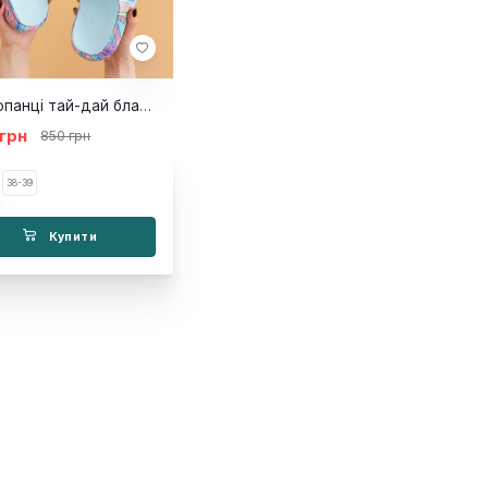
Шльопанці тай-дай блакитні
 грн
850 грн
38-39
Купити