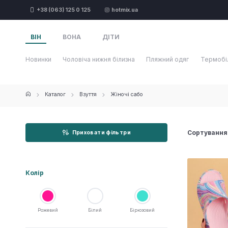
+38 (063) 125 0 125
hotmix.ua
ВІН
ВОНА
ДІТИ
Новинки
Чоловіча нижня білизна
Пляжний одяг
Термобі
Каталог
Взуття
Жіночі сабо
Сортування
Приховати фільтри
Колір
Рожевий
Білий
Бірюзовий