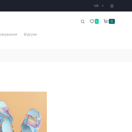
UA
0
0
пакування
Відгуки