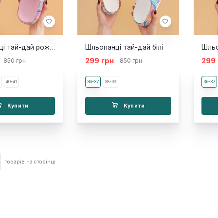
Шльопанці тай-дай рожеві
Шльопанці тай-дай білі
299 грн
299
850 грн
850 грн
9
40-41
36-37
38-39
36-37
Купити
Купити
товарів на сторінці