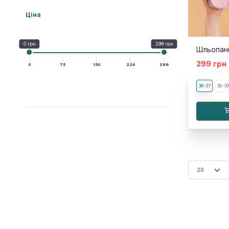
Ціна
0 грн
299 грн
299 грн
0
75
150
224
299
36-37
38-3