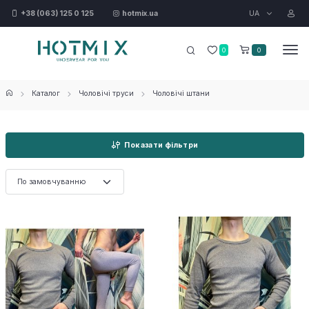
UA
+38 (063) 125 0 125
hotmix.ua
0
0
Каталог
Чоловічі труси
Чоловічі штани
Показати фільтри