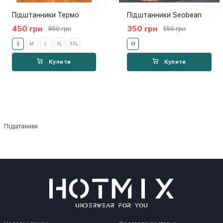
Підштанники Термо
Підштанники Seobean
450 грн
350 грн
850 грн
550 грн
S
M
L
XL
XXL
M
Купити
Купити
Підштаники