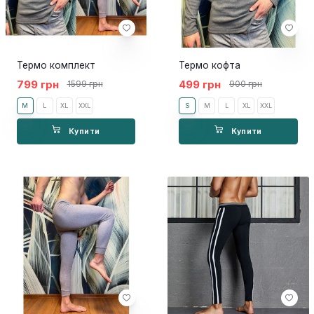
Термо комплект
Термо кофта
799 грн
499 грн
1599 грн
900 грн
M
L
XL
XXL
S
M
L
XL
XXL
Купити
Купити