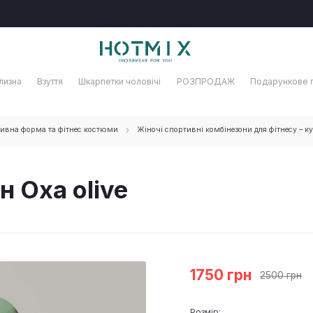
лизна
Взуття
Шкарпетки чоловічі
РОЗПРОДАЖ
Подарункове 
ивна форма та фітнес костюми
Жіночі спортивні комбінезони для фітнесу – к
 Oxa olive
1750 грн
2500 грн
Розмір: