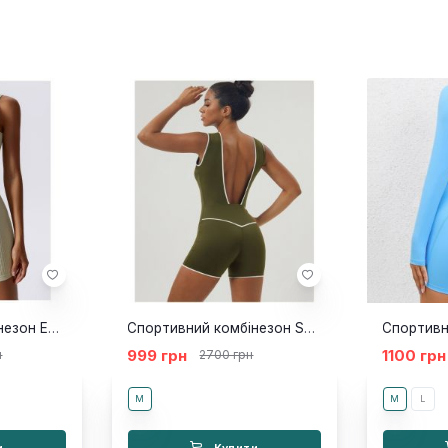
Спортивний комбінезон Eclipse milk short
Спортивний комбінезон Sandy khaki
999 грн
1100 грн
н
2700 грн
M
M
L