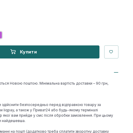
Купити
ється Новою поштою. Мінімальна вартість доставки – 90 грн,
е здійснити безпосередньо перед відправкою товару за
 liqpay, а також у Приват24 або будь-якому терміналі
р якої вам прийде у смс після обробки замовлення. При цьому
ки найдешевша.
иманні на пошті (додатково треба сплатити зворотну доставку