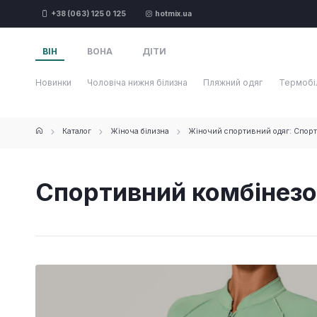
+38 (063) 125 0 125
hotmix.ua
ВІН
ВОНА
ДІТИ
Новинки
Чоловіча нижня білизна
Пляжний одяг
Термобі
Каталог
Жіноча білизна
Жіночий спортивний одяг: Спорт
Спортивний комбінезон