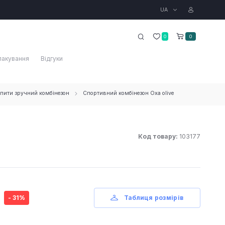
UA
0
0
пакування
Відгуки
упити зручний комбінезон
Спортивний комбінезон Oxa olive
Код товару:
103177
- 31%
Таблиця розмірів