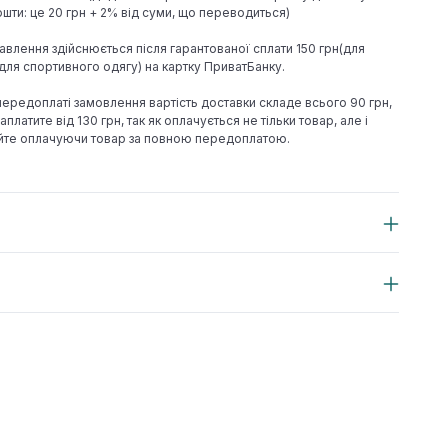
шти: це 20 грн + 2% від суми, що переводиться)
авлення здійснюється після гарантованої сплати 150 грн(для
н(для спортивного одягу) на картку ПриватБанку.
 передоплаті замовлення вартість доставки складе всього 90 грн,
аплатите від 130 грн, так як оплачується не тільки товар, але і
йте оплачуючи товар за повною передоплатою.