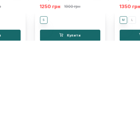
1250 грн
1350 гр
н
1900 грн
S
M
L
и
Купити