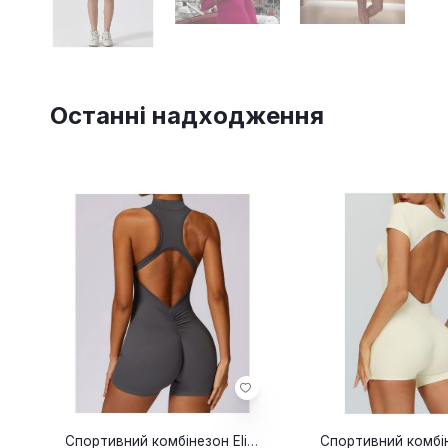
Останні надходження
a red
Спортивний комбінезон Elia grey