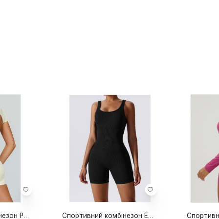
Спортивний комбінезон Peony milk
Спортивний комбінезон Eclipse black short