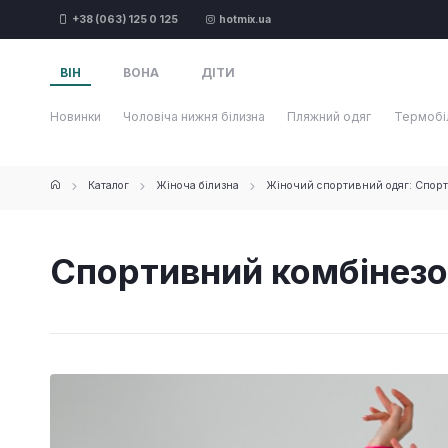
+38 (063) 125 0 125
hotmix.ua
ВІН
ВОНА
ДІТИ
Новинки
Чоловіча нижня білизна
Пляжний одяг
Термобі
Каталог
Жіноча білизна
Жіночий спортивний одяг: Спорт
Спортивний комбінезон