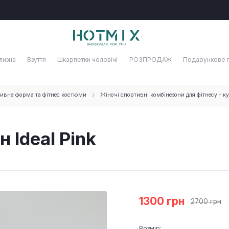
лизна
Взуття
Шкарпетки чоловічі
РОЗПРОДАЖ
Подарункове 
ивна форма та фітнес костюми
Жіночі спортивні комбінезони для фітнесу – к
 Ideal Pink
1300 грн
2700 грн
Розмір: