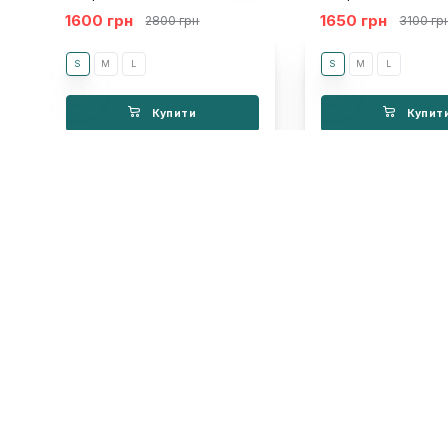
1600 грн
1650 грн
2800 грн
3100 гр
S
M
L
S
M
L
Купити
Купит
Недавно переглядали