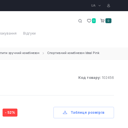
UA
0
0
пакування
Відгуки
упити зручний комбінезон
Спортивний комбінезон Ideal Pink
Код товару:
102456
- 52%
Таблиця розмірів