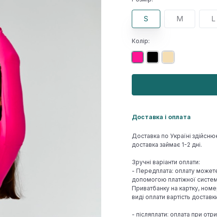
S
M
L
Колір:
Доставка і оплата
Доставка по Україні здійсню
доставка займає 1-2 дні.
Зручні варіанти оплати:
- Передплата: оплату может
допомогою платіжної системи
Приватбанку на картку, номе
виді оплати вартість достав
- післяплати: оплата при отр