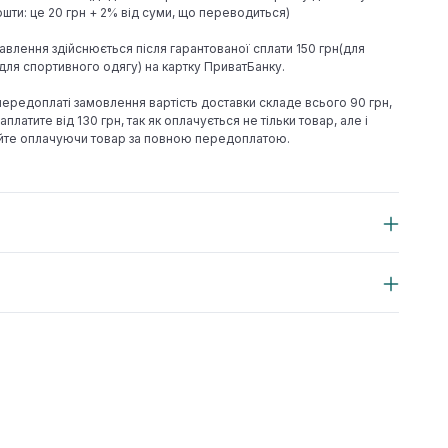
шти: це 20 грн + 2% від суми, що переводиться)
авлення здійснюється після гарантованої сплати 150 грн(для
н(для спортивного одягу) на картку ПриватБанку.
 передоплаті замовлення вартість доставки складе всього 90 грн,
аплатите від 130 грн, так як оплачується не тільки товар, але і
йте оплачуючи товар за повною передоплатою.