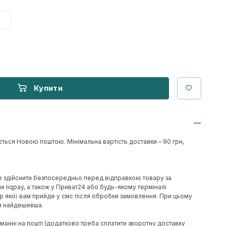
Купити
ється Новою поштою. Мінімальна вартість доставки – 90 грн,
е здійснити безпосередньо перед відправкою товару за
 liqpay, а також у Приват24 або будь-якому терміналі
р якої вам прийде у смс після обробки замовлення. При цьому
ки найдешевша.
иманні на пошті (додатково треба сплатити зворотну доставку