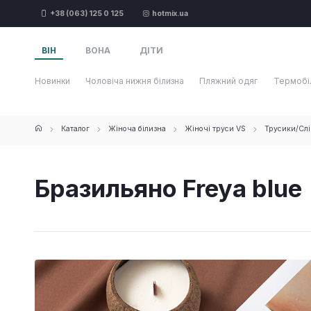
+38 (063) 125 0 125
hotmix.ua
ВІН
ВОНА
ДІТИ
Новинки
Чоловіча нижня білизна
Пляжний одяг
Термобі
Каталог
Жіноча білизна
Жіночі труси VS
Трусики/Слі
Бразильяно Freya blue