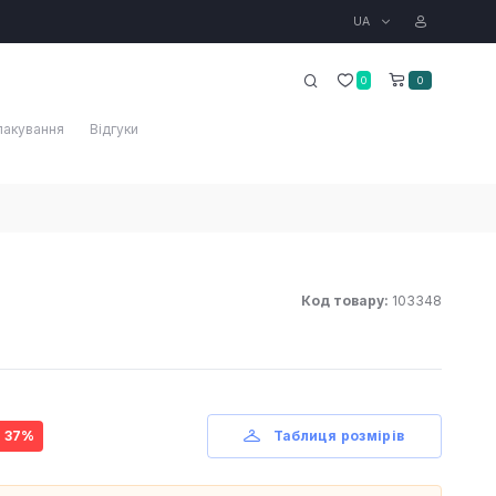
UA
0
0
пакування
Відгуки
Код товару:
103348
- 37%
Таблиця розмірів