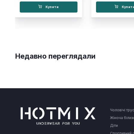
Купити
Купит
Недавно переглядали
Чоловічі тру
Жіноча білиз
Діти
Спортивний 