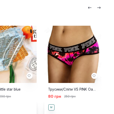
ttle star blue
Трусики/Сліпи VS PINK Оазис
80 грн
290 грн
250 грн
M