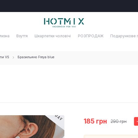
лизна
Взуття
Шкарпетки чоловічі
РОЗПРОДАЖ
Подарункове 
пи VS
Бразильяно Freya blue
185 грн
290 грн