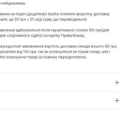
ки найдешевша.
иманні на пошті (додатково треба сплатити зворотну доставку
шти: це 20 грн + 2% від суми, що переводиться)
авлення здійснюється після гарантованої сплати 150 грн(для
н(для спортивного одягу) на картку ПриватБанку.
 передоплаті замовлення вартість доставки складе всього 90 грн,
аплатите від 130 грн, так як оплачується не тільки товар, але і
йте оплачуючи товар за повною передоплатою.