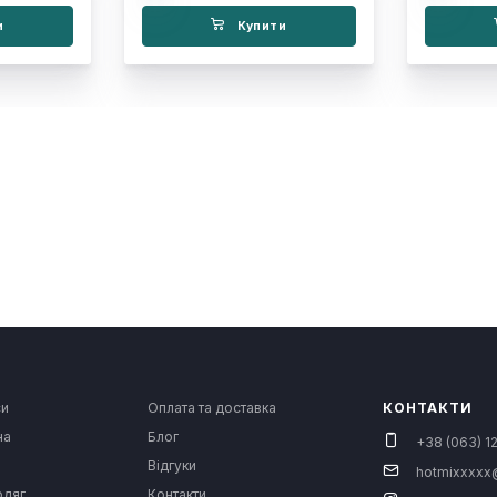
и
Купити
си
Оплата та доставка
КОНТАКТИ
на
Блог
+38 (063) 12
Відгуки
hotmixxxxx
одяг
Контакти