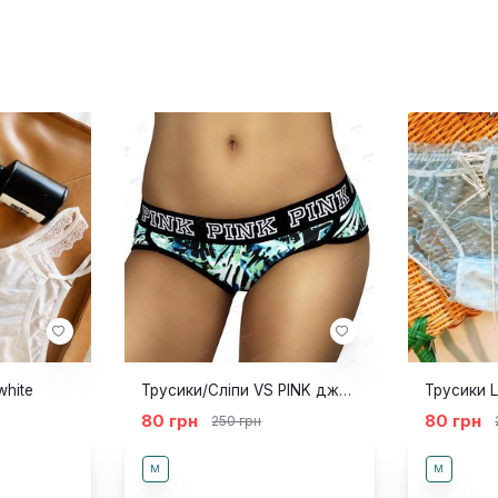
white
Трусики/Сліпи VS PINK джунглі
Трусики Li
80 грн
80 грн
250 грн
M
M