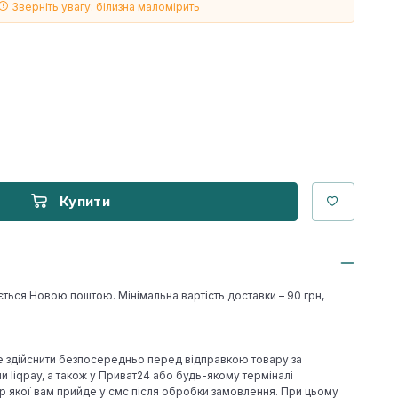
Зверніть увагу: білизна маломірить
Купити
ється Новою поштою. Мінімальна вартість доставки – 90 грн,
е здійснити безпосередньо перед відправкою товару за
 liqpay, а також у Приват24 або будь-якому терміналі
р якої вам прийде у смс після обробки замовлення. При цьому