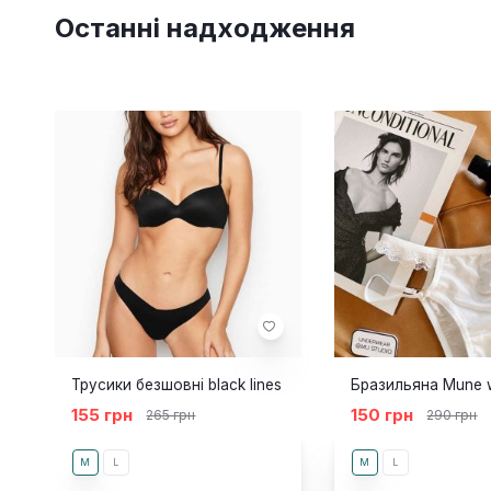
Останні надходження
Трусики безшовні black lines
Бразильяна Mune 
155 грн
150 грн
265 грн
290 грн
M
L
M
L