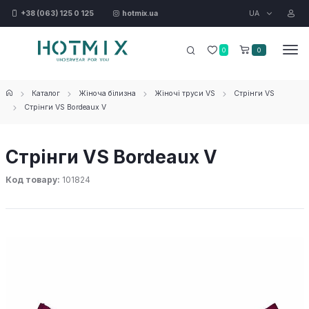
UA
+38 (063) 125 0 125
hotmix.ua
0
0
Каталог
Жіноча білизна
Жіночі труси VS
Стрінги VS
Стрінги VS Bordeaux V
Стрінги VS Bordeaux V
Код товару:
101824