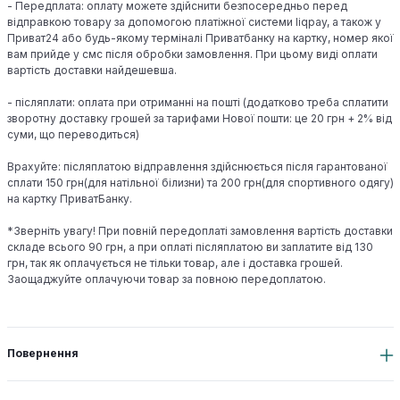
- Передплата: оплату можете здійснити безпосередньо перед
відправкою товару за допомогою платіжної системи liqpay, а також у
Приват24 або будь-якому терміналі Приватбанку на картку, номер якої
вам прийде у смс після обробки замовлення. При цьому виді оплати
вартість доставки найдешевша.
- післяплати: оплата при отриманні на пошті (додатково треба сплатити
зворотну доставку грошей за тарифами Нової пошти: це 20 грн + 2% від
суми, що переводиться)
Врахуйте: післяплатою відправлення здійснюється після гарантованої
сплати 150 грн(для натільної білизни) та 200 грн(для спортивного одягу)
на картку ПриватБанку.
*Зверніть увагу! При повній передоплаті замовлення вартість доставки
складе всього 90 грн, а при оплаті післяплатою ви заплатите від 130
грн, так як оплачується не тільки товар, але і доставка грошей.
Заощаджуйте оплачуючи товар за повною передоплатою.
Повернення