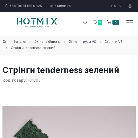
UA
+38 (063) 125 0 125
hotmix.ua
0
0
Каталог
Жіноча білизна
Жіночі труси VS
Стрінги VS
Стрінги tenderness зелений
Стрінги tenderness зелений
Код товару:
101863