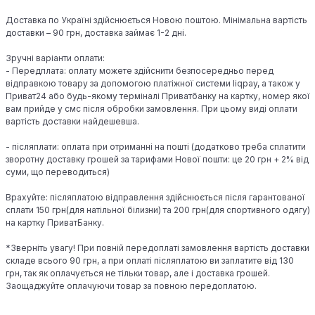
Доставка по Україні здійснюється Новою поштою. Мінімальна вартість
доставки – 90 грн, доставка займає 1-2 дні.
Зручні варіанти оплати:
- Передплата: оплату можете здійснити безпосередньо перед
відправкою товару за допомогою платіжної системи liqpay, а також у
Приват24 або будь-якому терміналі Приватбанку на картку, номер якої
вам прийде у смс після обробки замовлення. При цьому виді оплати
вартість доставки найдешевша.
- післяплати: оплата при отриманні на пошті (додатково треба сплатити
зворотну доставку грошей за тарифами Нової пошти: це 20 грн + 2% від
суми, що переводиться)
Врахуйте: післяплатою відправлення здійснюється після гарантованої
сплати 150 грн(для натільної білизни) та 200 грн(для спортивного одягу)
на картку ПриватБанку.
*Зверніть увагу! При повній передоплаті замовлення вартість доставки
складе всього 90 грн, а при оплаті післяплатою ви заплатите від 130
грн, так як оплачується не тільки товар, але і доставка грошей.
Заощаджуйте оплачуючи товар за повною передоплатою.