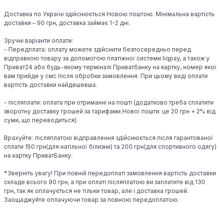
Доставка по Україні здійснюється Новою поштою. Мінімальна вартість
доставки – 90 грн, доставка займає 1-2 дні.
Зручні варіанти оплати:
- Передплата: оплату можете здійснити безпосередньо перед
відправкою товару за допомогою платіжної системи liqpay, а також у
Приват24 або будь-якому терміналі Приватбанку на картку, номер якої
вам прийде у смс після обробки замовлення. При цьому виді оплати
вартість доставки найдешевша.
- післяплати: оплата при отриманні на пошті (додатково треба сплатити
зворотну доставку грошей за тарифами Нової пошти: це 20 грн + 2% від
суми, що переводиться)
Врахуйте: післяплатою відправлення здійснюється після гарантованої
сплати 150 грн(для натільної білизни) та 200 грн(для спортивного одягу)
на картку ПриватБанку.
*Зверніть увагу! При повній передоплаті замовлення вартість доставки
складе всього 90 грн, а при оплаті післяплатою ви заплатите від 130
грн, так як оплачується не тільки товар, але і доставка грошей.
Заощаджуйте оплачуючи товар за повною передоплатою.