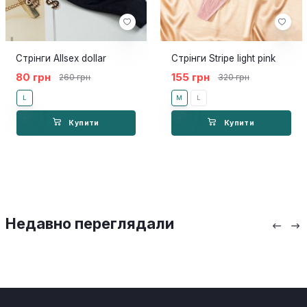
Стрінги Allsex dollar
Стрінги Stripe light pink
80 грн
155 грн
260 грн
320 грн
L
M
L
Купити
Купити
Недавно переглядали