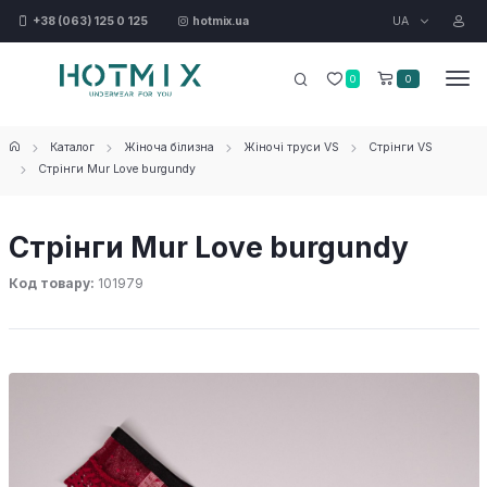
UA
+38 (063) 125 0 125
hotmix.ua
0
0
Каталог
Жіноча білизна
Жіночі труси VS
Стрінги VS
Стрінги Mur Love burgundy
Стрінги Mur Love burgundy
Код товару:
101979