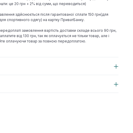
шти: це 20 грн + 2% від суми, що переводиться)
авлення здійснюється після гарантованої сплати 150 грн(для
н(для спортивного одягу) на картку ПриватБанку.
 передоплаті замовлення вартість доставки складе всього 90 грн,
аплатите від 130 грн, так як оплачується не тільки товар, але і
йте оплачуючи товар за повною передоплатою.