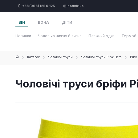
+38 (063) 125 0 125
hotmix.ua
ВІН
ВОНА
ДІТИ
Новинки
Чоловіча нижня білизна
Пляжний одяг
Термобі
Каталог
Чоловічі труси
Чоловічі труси Pink Hero
Pink
Чоловічі труси бріфи Pi