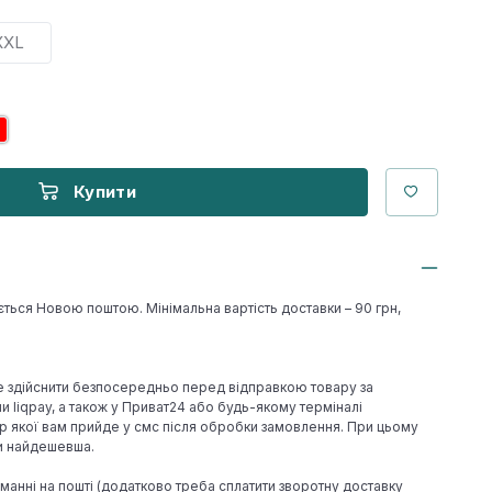
XXL
Купити
ється Новою поштою. Мінімальна вартість доставки – 90 грн,
е здійснити безпосередньо перед відправкою товару за
 liqpay, а також у Приват24 або будь-якому терміналі
р якої вам прийде у смс після обробки замовлення. При цьому
ки найдешевша.
иманні на пошті (додатково треба сплатити зворотну доставку