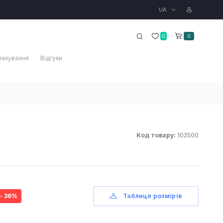
UA
0
0
пакування
Відгуки
Код товару:
102500
- 36%
Таблиця розмірів