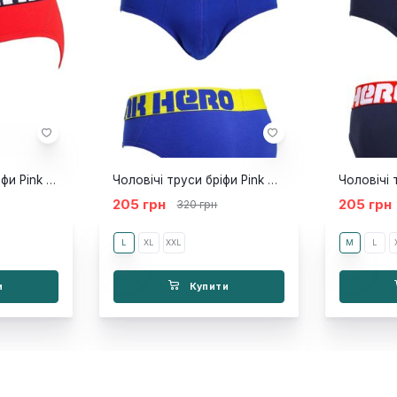
Чоловічі труси брифи Pink Hero Atlas червоні
Чоловічі труси бріфи Pink Hero Atlas сині
205 грн
205 грн
320 грн
L
XL
XXL
M
L
и
Купити