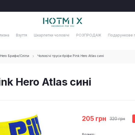
лизна
Взуття
Шкарпетки чоловічі
РОЗПРОДАЖ
Подарункове 
 Hero Брифи/Сліпи
Чоловічі труси бріфи Pink Hero Atlas сині
nk Hero Atlas сині
205 грн
320 грн
Розмір: