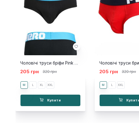
Чоловічі труси бріфи Pink Hero NEW чорні
205 грн
205 грн
320 грн
320 грн
M
L
XL
XXL
M
L
XXL
Купити
Купит