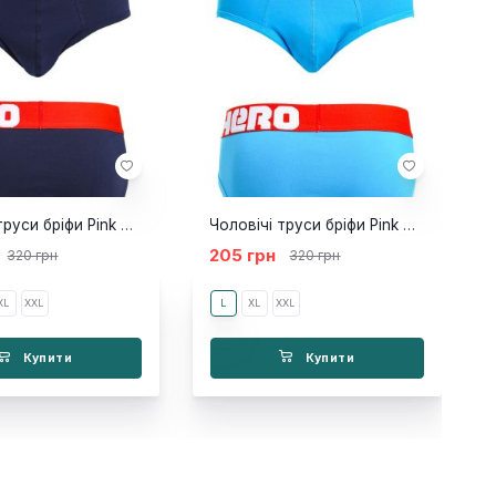
Чоловічі труси бріфи Pink Hero Atlas темно-сині
Чоловічі труси бріфи Pink Hero NEW Atlas блакитні
205 грн
320 грн
320 грн
XL
XXL
L
XL
XXL
Купити
Купити