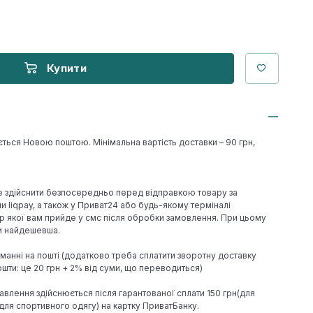
Купити
ється Новою поштою. Мінімальна вартість доставки – 90 грн,
е здійснити безпосередньо перед відправкою товару за
 liqpay, а також у Приват24 або будь-якому терміналі
р якої вам прийде у смс після обробки замовлення. При цьому
ки найдешевша.
иманні на пошті (додатково треба сплатити зворотну доставку
шти: це 20 грн + 2% від суми, що переводиться)
авлення здійснюється після гарантованої сплати 150 грн(для
н(для спортивного одягу) на картку ПриватБанку.