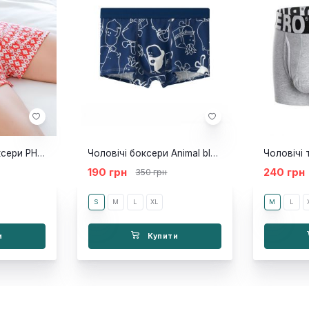
Чоловічі труси боксери PH model red
Чоловічі боксери Animal blue
190 грн
240 грн
350 грн
S
M
L
XL
M
L
и
Купити