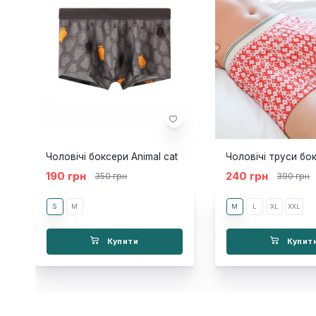
Чоловічі боксери Animal cat
190 грн
240 грн
350 грн
390 грн
S
M
M
L
XL
XXL
Купити
Купит