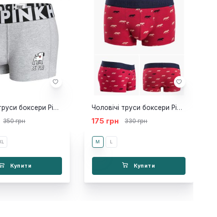
Чоловічі труси боксери Pink Hero Be You
Чоловічі труси боксери Pink Hero Wolf
175 грн
350 грн
330 грн
XL
M
L
Купити
Купити