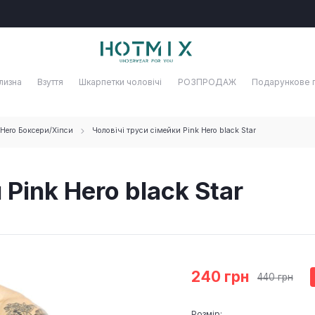
лизна
Взуття
Шкарпетки чоловічі
РОЗПРОДАЖ
Подарункове 
 Hero Боксери/Хіпси
Чоловічі труси сімейки Pink Hero black Star
Pink Hero black Star
240 грн
440 грн
Розмір: