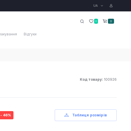
UA
0
0
пакування
Відгуки
Код товару:
100926
- 46%
Таблиця розмірів