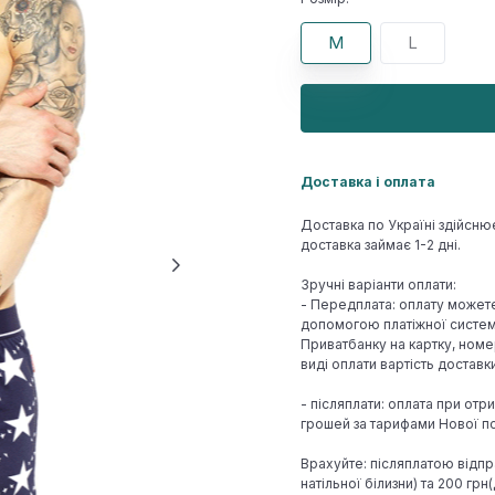
M
L
Доставка і оплата
Доставка по Україні здійсню
доставка займає 1-2 дні.
Зручні варіанти оплати:
- Передплата: оплату может
допомогою платіжної системи
Приватбанку на картку, номе
виді оплати вартість достав
- післяплати: оплата при отр
грошей за тарифами Нової по
Врахуйте: післяплатою відпр
натільної білизни) та 200 гр