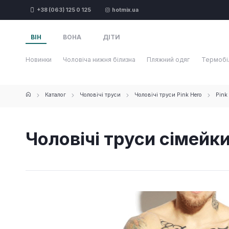
+38 (063) 125 0 125
hotmix.ua
ВІН
ВОНА
ДІТИ
Новинки
Чоловіча нижня білизна
Пляжний одяг
Термобі
Каталог
Чоловічі труси
Чоловічі труси Pink Hero
Pink
Чоловічі труси сімейки 