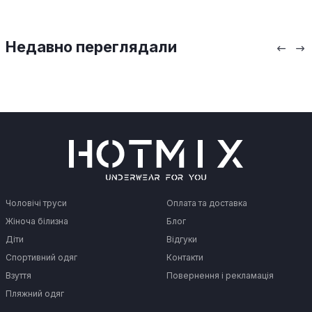
Недавно переглядали
Чоловічі труси
Оплата та доставка
Жіноча білизна
Блог
Діти
Відгуки
Спортивний одяг
Контакти
Взуття
Повернення і рекламація
Пляжний одяг