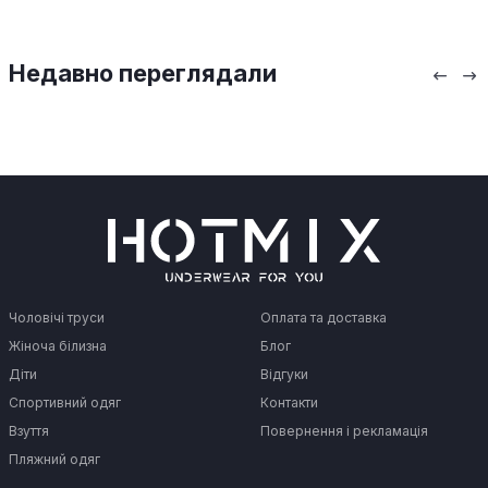
Недавно переглядали
Чоловічі труси
Оплата та доставка
Жіноча білизна
Блог
Діти
Відгуки
Спортивний одяг
Контакти
Взуття
Повернення і рекламація
Пляжний одяг