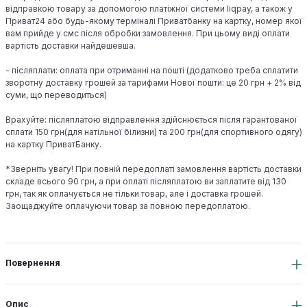
відправкою товару за допомогою платіжної системи liqpay, а також у
Приват24 або будь-якому терміналі Приватбанку на картку, номер якої
вам прийде у смс після обробки замовлення. При цьому виді оплати
вартість доставки найдешевша.
- післяплати: оплата при отриманні на пошті (додатково треба сплатити
зворотну доставку грошей за тарифами Нової пошти: це 20 грн + 2% від
суми, що переводиться)
Врахуйте: післяплатою відправлення здійснюється після гарантованої
сплати 150 грн(для натільної білизни) та 200 грн(для спортивного одягу)
на картку ПриватБанку.
*Зверніть увагу! При повній передоплаті замовлення вартість доставки
складе всього 90 грн, а при оплаті післяплатою ви заплатите від 130
грн, так як оплачується не тільки товар, але і доставка грошей.
Заощаджуйте оплачуючи товар за повною передоплатою.
Повернення
Опис