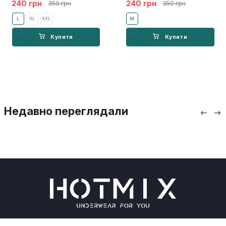
240 грн
240 грн
350 грн
350 грн
L
ХL
ХХL
M
Купити
Купити
Недавно переглядали
Чоловічі труси
Оплата та доставка