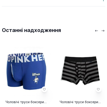
Останні надходження
Чоловічі труси боксери Pink Hero Bathman
Чоловічі труси боксери Pink Hero Strip Black