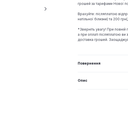
грошей за тарифами Нової по
Врахуйте: післяплатою відпр
натільної білизни) та 200 гр
*Зверніть увагу! При повній
а при оплаті післяплатою ви з
доставка грошей. Заощаджу
Повернення
Опис