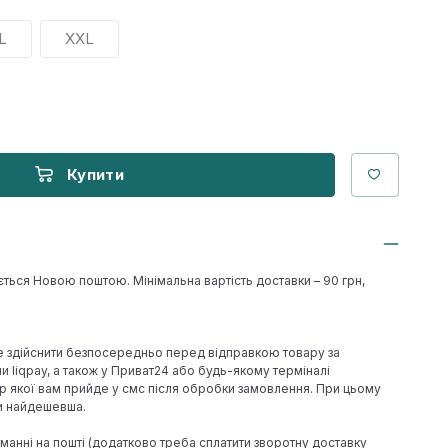
L
XXL
Купити
ється Новою поштою. Мінімальна вартість доставки – 90 грн,
е здійснити безпосередньо перед відправкою товару за
 liqpay, а також у Приват24 або будь-якому терміналі
р якої вам прийде у смс після обробки замовлення. При цьому
ки найдешевша.
иманні на пошті (додатково треба сплатити зворотну доставку