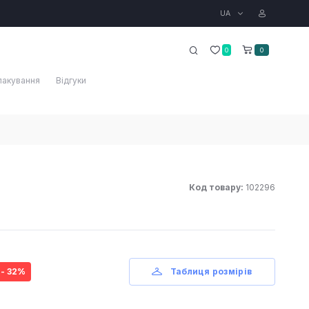
UA
0
0
пакування
Відгуки
Код товару:
102296
- 32%
Таблиця розмірів