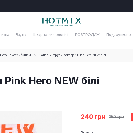
лизна
Взуття
Шкарпетки чоловічі
РОЗПРОДАЖ
Подарункове 
 Hero Боксери/Хіпси
Чоловічі труси боксери Pink Hero NEW білі
 Pink Hero NEW білі
240 грн
350 грн
Розмір: