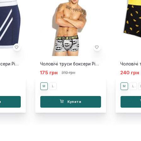
Чоловічі труси боксери Pink Hero New
Чоловічі труси боксери Pink Hero Бетмен сірий
175 грн
240 грн
310 грн
M
L
M
L
и
Купити