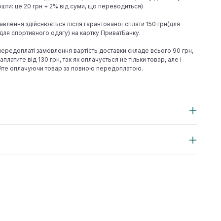
шти: це 20 грн + 2% від суми, що переводиться)
авлення здійснюється після гарантованої сплати 150 грн(для
н(для спортивного одягу) на картку ПриватБанку.
 передоплаті замовлення вартість доставки складе всього 90 грн,
аплатите від 130 грн, так як оплачується не тільки товар, але і
йте оплачуючи товар за повною передоплатою.