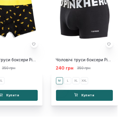
Чоловічі труси боксери Pink Hero Taxi yellow
Чоловічі труси боксери Pink Hero Classic чорні
240 грн
350 грн
350 грн
XL
M
L
ХL
ХХL
Купити
Купити