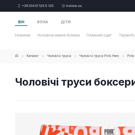
+38 (063) 125 0 125
hotmix.ua
ВІН
ВОНА
ДІТИ
Новинки
Чоловіча нижня білизна
Пляжний одяг
Термобі
Каталог
Чоловічі труси
Чоловічі труси Pink Hero
Pink
Чоловічі труси боксери