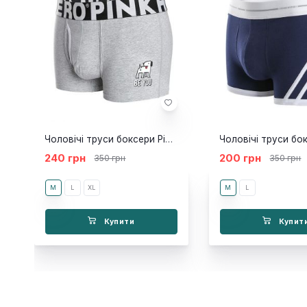
Чоловічі труси боксери Pink Hero Be You
240 грн
200 грн
350 грн
350 грн
M
L
XL
M
L
Купити
Купит