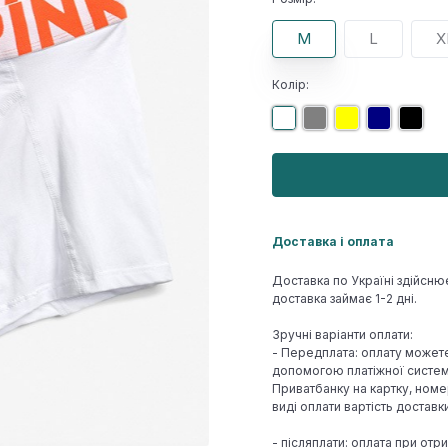
M
L
X
Колір:
Доставка і оплата
Доставка по Україні здійсню
доставка займає 1-2 дні.
Зручні варіанти оплати:
- Передплата: оплату может
допомогою платіжної системи
Приватбанку на картку, номе
виді оплати вартість достав
- післяплати: оплата при отр