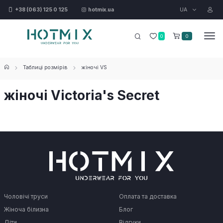
UA
+38 (063) 125 0 125
hotmix.ua
0
0
Таблиці розмірів
жіночі VS
жіночі Victoria's Secret
Чоловічі труси
Оплата та доставка
Жіноча білизна
Блог
Діти
Відгуки