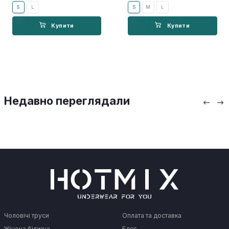
S
L
S
M
L
Купити
Купити
Недавно переглядали
Чоловічі труси
Оплата та доставка
Жіноча білизна
Блог