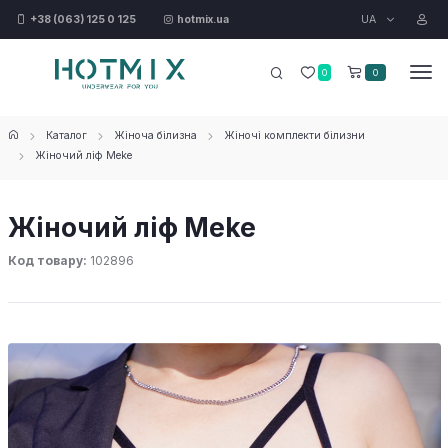
UA
+38 (063) 125 0 125
hotmix.ua
0
0
Каталог
Жіноча білизна
Жіночі комплекти білизни
Жіночий ліф Meke
Жіночий ліф Meke
Код товару:
102896