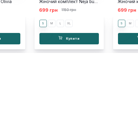
Olivia
Жіночий комплект Neja burgundy
Жіночий 
699 грн
699 грн
1150 грн
S
M
L
XL
S
M
и
Купити