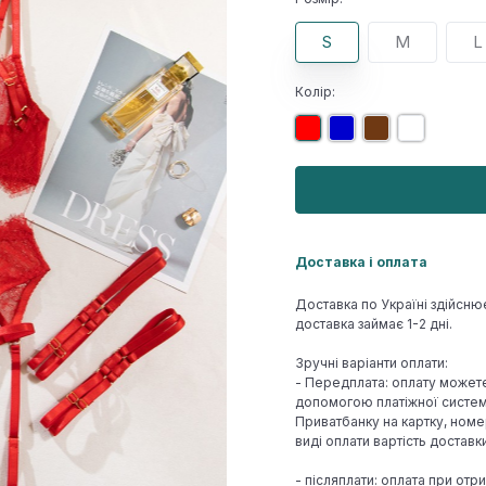
S
M
L
Колір:
Доставка і оплата
Доставка по Україні здійсню
доставка займає 1-2 дні.
Зручні варіанти оплати:
- Передплата: оплату может
допомогою платіжної системи
Приватбанку на картку, номе
виді оплати вартість достав
- післяплати: оплата при отр