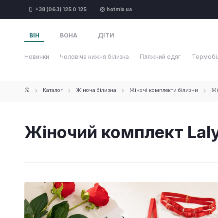
+38 (063) 125 0 125
hotmix.ua
ВІН
ВОНА
ДІТИ
Новинки
Чоловіча нижня білизна
Пляжний одяг
Термобі
Каталог
Жіноча білизна
Жіночі комплекти білизни
Жі
Жіночий комплект Laly