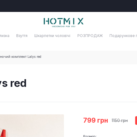
лизна
Взуття
Шкарпетки чоловічі
РОЗПРОДАЖ
Подарункове 
ночий комплект Lalys red
s red
799 грн
1150 грн
Розмір: