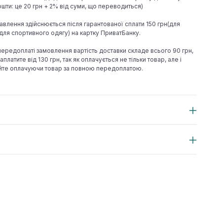
шти: це 20 грн + 2% від суми, що переводиться)
авлення здійснюється після гарантованої сплати 150 грн(для
н(для спортивного одягу) на картку ПриватБанку.
 передоплаті замовлення вартість доставки складе всього 90 грн,
аплатите від 130 грн, так як оплачується не тільки товар, але і
йте оплачуючи товар за повною передоплатою.