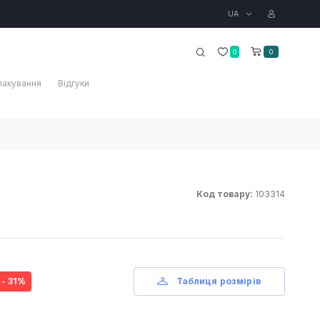
UA
0
0
пакування
Відгуки
Код товару:
103314
- 31%
Таблиця розмірів