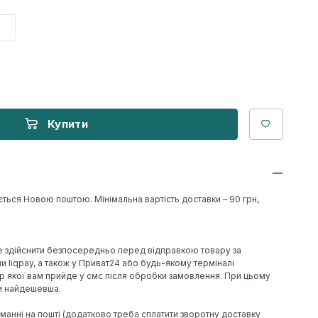
Купити
ється Новою поштою. Мінімальна вартість доставки – 90 грн,
е здійснити безпосередньо перед відправкою товару за
 liqpay, а також у Приват24 або будь-якому терміналі
р якої вам прийде у смс після обробки замовлення. При цьому
ки найдешевша.
иманні на пошті (додатково треба сплатити зворотну доставку