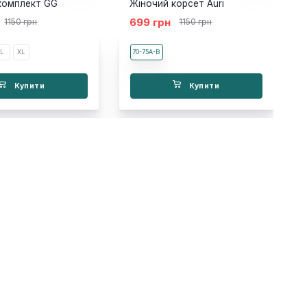
комплект GG
Жіночий корсет Auri
699 грн
1150 грн
1150 грн
L
XL
70-75A-B
Купити
Купити