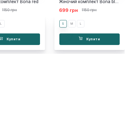
комплект Bona red
Жіночий комплект Bona blue
699 грн
1150 грн
1150 грн
L
S
M
L
Купити
Купити