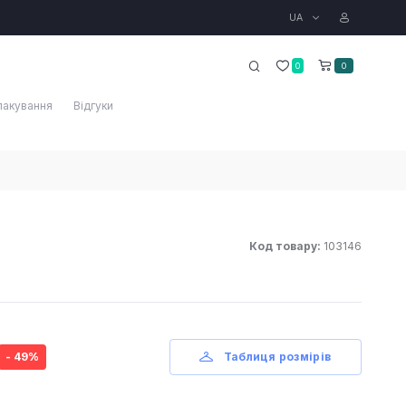
UA
0
0
пакування
Відгуки
Код товару:
103146
- 49%
Таблиця розмірів