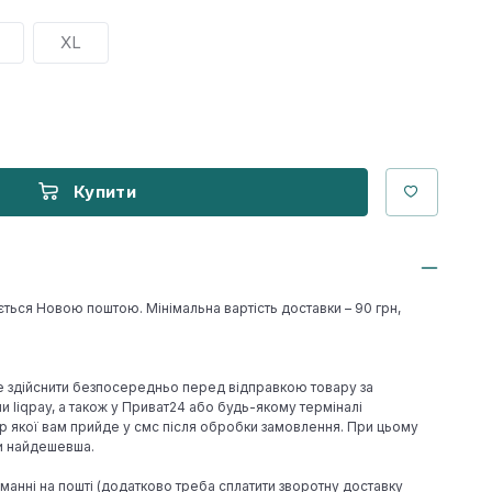
XL
Купити
ється Новою поштою. Мінімальна вартість доставки – 90 грн,
е здійснити безпосередньо перед відправкою товару за
 liqpay, а також у Приват24 або будь-якому терміналі
р якої вам прийде у смс після обробки замовлення. При цьому
ки найдешевша.
иманні на пошті (додатково треба сплатити зворотну доставку