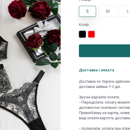
S
M
L
Колір:
Доставка і оплата
Доставка по Україні здійсню
доставка займає 1-2 дні.
Зручні варіанти оплати:
- Передплата: оплату может
допомогою платіжної системи
Приватбанку на картку, номе
виді оплати вартість достав
- післяплати: оплата при отр