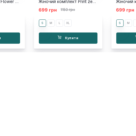
Жіночий комплект Flower black
Жіночий комплект Print zebra
Жіночий 
699 грн
699 грн
1150 грн
S
M
L
ХL
S
M
и
Купити