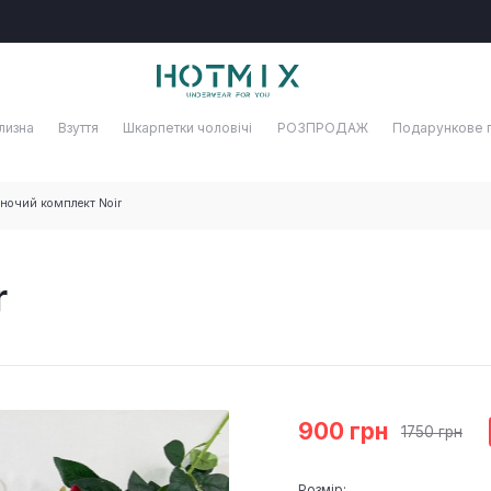
лизна
Взуття
Шкарпетки чоловічі
РОЗПРОДАЖ
Подарункове 
ночий комплект Noir
r
900 грн
1750 грн
Розмір: