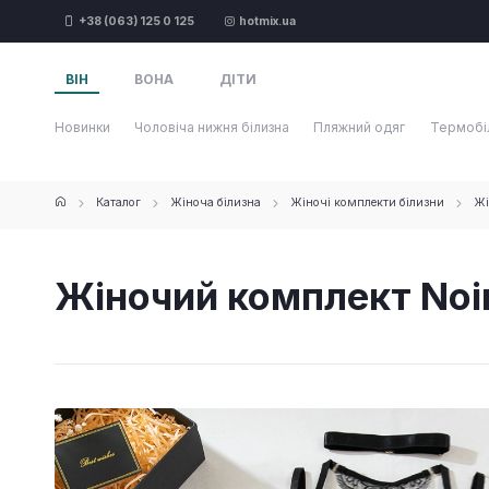
+38 (063) 125 0 125
hotmix.ua
ВІН
ВОНА
ДІТИ
Новинки
Чоловіча нижня білизна
Пляжний одяг
Термобі
Каталог
Жіноча білизна
Жіночі комплекти білизни
Жі
Жіночий комплект Noi