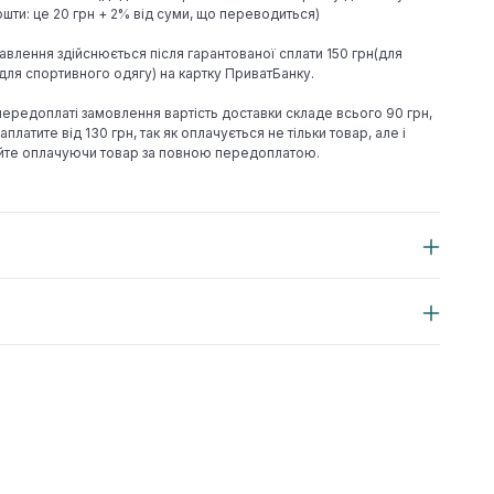
шти: це 20 грн + 2% від суми, що переводиться)
авлення здійснюється після гарантованої сплати 150 грн(для
н(для спортивного одягу) на картку ПриватБанку.
 передоплаті замовлення вартість доставки складе всього 90 грн,
аплатите від 130 грн, так як оплачується не тільки товар, але і
йте оплачуючи товар за повною передоплатою.