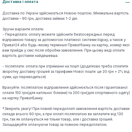
Доставка і оплата
Доставка по Україні здійснюється Новою поштою. Мінімальна вартість
доставки – 90 грн, доставка займає 1-2 дні.
Зручні варіанти оплати:
- Передплата: оплату можете здійснити безпосередньо перед
відправкою товару за допомогою платіжної системи liqpay, а також у
Приват24 або будь-якому терміналі Приватбанку на картку, номер якої
вам прийде у смс після обробки замовлення. При цьому виді оплати
вартість доставки найдешевша.
- післяплати: оплата при отриманні на пошті (додатково треба сплатити
зворотну доставку грошей за тарифами Нової пошти: це 20 грн + 2% від
суми, що переводиться)
Врахуйте: післяплатою відправлення здійснюється після гарантованої
сплати 150 грн(для натільної білизни) та 200 грн(для спортивного одягу)
на картку ПриватБанку.
*Зверніть увагу! При повній передоплаті замовлення вартість доставки
складе всього 90 грн, а при оплаті післяплатою ви заплатите від 130
грн, так як оплачується не тільки товар, але і доставка грошей.
Заощаджуйте оплачуючи товар за повною передоплатою.