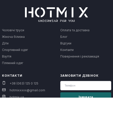
Чоловічі труси
Оплата та доставка
Жіноча білизна
Блог
Діти
Відгуки
Спортивний одяг
Контакти
Взуття
Повернення і рекламація
Пляжний одяг
КОНТАКТИ
ЗАМОВИТИ ДЗВІНОК
+38 (063) 125 0 125
hotmixxxxx@gmail.com
hotmix.ua
Замовити