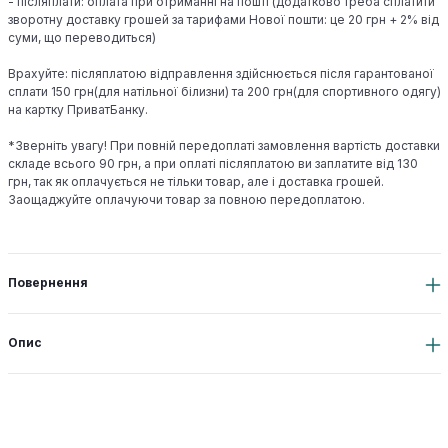
- післяплати: оплата при отриманні на пошті (додатково треба сплатити
зворотну доставку грошей за тарифами Нової пошти: це 20 грн + 2% від
суми, що переводиться)
Врахуйте: післяплатою відправлення здійснюється після гарантованої
сплати 150 грн(для натільної білизни) та 200 грн(для спортивного одягу)
на картку ПриватБанку.
*Зверніть увагу! При повній передоплаті замовлення вартість доставки
складе всього 90 грн, а при оплаті післяплатою ви заплатите від 130
грн, так як оплачується не тільки товар, але і доставка грошей.
Заощаджуйте оплачуючи товар за повною передоплатою.
Повернення
Опис