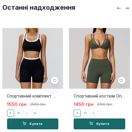
Останні надходження
Спортивний комплект Daisy
Спортивний костюм Ona khaki
1550 грн
1450 грн
2599 грн
3100 грн
S
M
L
XL
S
M
L
Купити
Купити