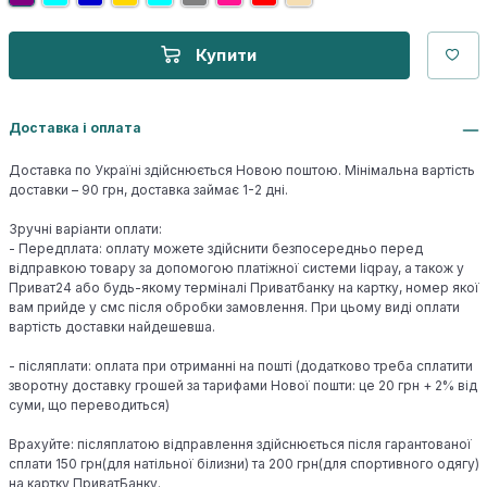
Купити
Доставка і оплата
Доставка по Україні здійснюється Новою поштою. Мінімальна вартість
доставки – 90 грн, доставка займає 1-2 дні.
Зручні варіанти оплати:
- Передплата: оплату можете здійснити безпосередньо перед
відправкою товару за допомогою платіжної системи liqpay, а також у
Приват24 або будь-якому терміналі Приватбанку на картку, номер якої
вам прийде у смс після обробки замовлення. При цьому виді оплати
вартість доставки найдешевша.
- післяплати: оплата при отриманні на пошті (додатково треба сплатити
зворотну доставку грошей за тарифами Нової пошти: це 20 грн + 2% від
суми, що переводиться)
Врахуйте: післяплатою відправлення здійснюється після гарантованої
сплати 150 грн(для натільної білизни) та 200 грн(для спортивного одягу)
на картку ПриватБанку.