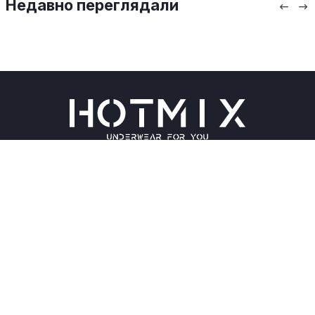
Недавно переглядали
Чоловічі труси
Оплата та доставка
Жіноча білизна
Блог
Діти
Відгуки
Спортивний одяг
Контакти
Взуття
Повернення і рекламація
Пляжний одяг
КОНТАКТИ
ЗАМОВИТИ ДЗВІНОК
+38 (063) 125 0 125