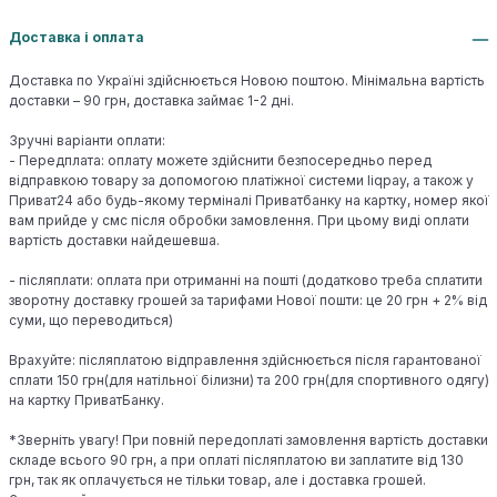
Доставка і оплата
Доставка по Україні здійснюється Новою поштою. Мінімальна вартість
доставки – 90 грн, доставка займає 1-2 дні.
Зручні варіанти оплати:
- Передплата: оплату можете здійснити безпосередньо перед
відправкою товару за допомогою платіжної системи liqpay, а також у
Приват24 або будь-якому терміналі Приватбанку на картку, номер якої
вам прийде у смс після обробки замовлення. При цьому виді оплати
вартість доставки найдешевша.
- післяплати: оплата при отриманні на пошті (додатково треба сплатити
зворотну доставку грошей за тарифами Нової пошти: це 20 грн + 2% від
суми, що переводиться)
Врахуйте: післяплатою відправлення здійснюється після гарантованої
сплати 150 грн(для натільної білизни) та 200 грн(для спортивного одягу)
на картку ПриватБанку.
*Зверніть увагу! При повній передоплаті замовлення вартість доставки
складе всього 90 грн, а при оплаті післяплатою ви заплатите від 130
грн, так як оплачується не тільки товар, але і доставка грошей.