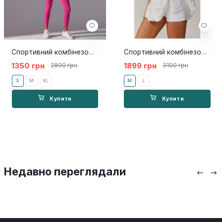
Спортивний комбінезон Moon Pink
Спортивний комбінезон-юбка Nino white
1350 грн
1899 грн
2800 грн
3100 грн
S
M
XL
M
L
Купити
Купити
Недавно переглядали