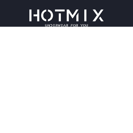
Чоловічі труси
Оплата та доставка
Жіноча білизна
Блог
Діти
Відгуки
Спортивний одяг
Контакти
Взуття
Повернення і рекламація
Пляжний одяг
КОНТАКТИ
ЗАМОВИТИ ДЗВІНОК
+38 (063) 125 0 125
hotmixxxxx@gmail.com
hotmix.ua
Замовити