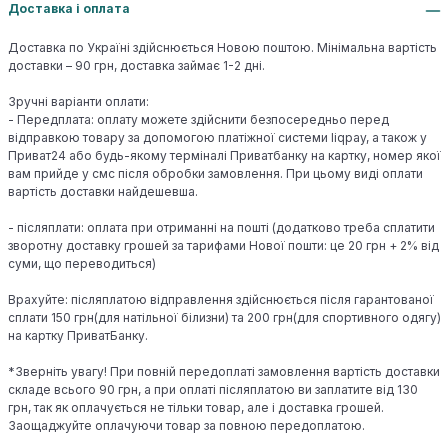
Доставка і оплата
Доставка по Україні здійснюється Новою поштою. Мінімальна вартість
доставки – 90 грн, доставка займає 1-2 дні.
Зручні варіанти оплати:
- Передплата: оплату можете здійснити безпосередньо перед
відправкою товару за допомогою платіжної системи liqpay, а також у
Приват24 або будь-якому терміналі Приватбанку на картку, номер якої
вам прийде у смс після обробки замовлення. При цьому виді оплати
вартість доставки найдешевша.
- післяплати: оплата при отриманні на пошті (додатково треба сплатити
зворотну доставку грошей за тарифами Нової пошти: це 20 грн + 2% від
суми, що переводиться)
Врахуйте: післяплатою відправлення здійснюється після гарантованої
сплати 150 грн(для натільної білизни) та 200 грн(для спортивного одягу)
на картку ПриватБанку.
*Зверніть увагу! При повній передоплаті замовлення вартість доставки
складе всього 90 грн, а при оплаті післяплатою ви заплатите від 130
грн, так як оплачується не тільки товар, але і доставка грошей.
Заощаджуйте оплачуючи товар за повною передоплатою.