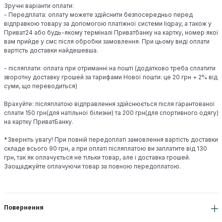
Зручні варіанти оплати:
- Передплата: оплату можете здійснити безпосередньо перед
відправкою товару за допомогою платіжної системи liqpay, а також у
Приват24 або будь-якому терміналі Приватбанку на картку, номер якої
вам прийде у смс після обробки замовлення. При цьому виді оплати
вартість доставки найдешевша.
- післяплати: оплата при отриманні на пошті (додатково треба сплатити
зворотну доставку грошей за тарифами Нової пошти: це 20 грн + 2% від
суми, що переводиться)
Врахуйте: післяплатою відправлення здійснюється після гарантованої
сплати 150 грн(для натільної білизни) та 200 грн(для спортивного одягу)
на картку ПриватБанку.
*Зверніть увагу! При повній передоплаті замовлення вартість доставки
складе всього 90 грн, а при оплаті післяплатою ви заплатите від 130
грн, так як оплачується не тільки товар, але і доставка грошей.
Заощаджуйте оплачуючи товар за повною передоплатою.
Повернення