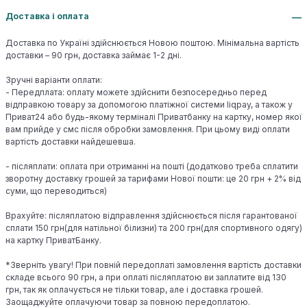
Доставка і оплата
Доставка по Україні здійснюється Новою поштою. Мінімальна вартість
доставки – 90 грн, доставка займає 1-2 дні.
Зручні варіанти оплати:
- Передплата: оплату можете здійснити безпосередньо перед
відправкою товару за допомогою платіжної системи liqpay, а також у
Приват24 або будь-якому терміналі Приватбанку на картку, номер якої
вам прийде у смс після обробки замовлення. При цьому виді оплати
вартість доставки найдешевша.
- післяплати: оплата при отриманні на пошті (додатково треба сплатити
зворотну доставку грошей за тарифами Нової пошти: це 20 грн + 2% від
суми, що переводиться)
Врахуйте: післяплатою відправлення здійснюється після гарантованої
сплати 150 грн(для натільної білизни) та 200 грн(для спортивного одягу)
на картку ПриватБанку.
*Зверніть увагу! При повній передоплаті замовлення вартість доставки
складе всього 90 грн, а при оплаті післяплатою ви заплатите від 130
грн, так як оплачується не тільки товар, але і доставка грошей.
Заощаджуйте оплачуючи товар за повною передоплатою.