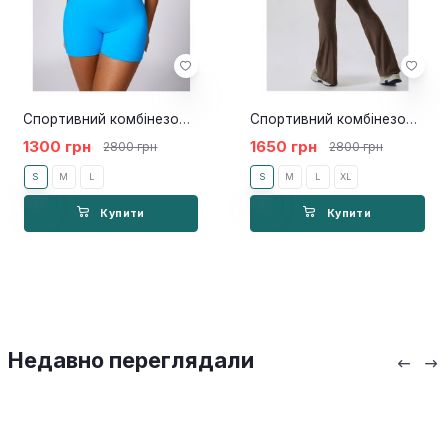
Спортивний комбінезон Coop Blue
Спортивний комбінезон Neyma brown
1300 грн
1650 грн
2800 грн
2800 грн
S
M
L
S
M
L
XL
Купити
Купити
Недавно переглядали