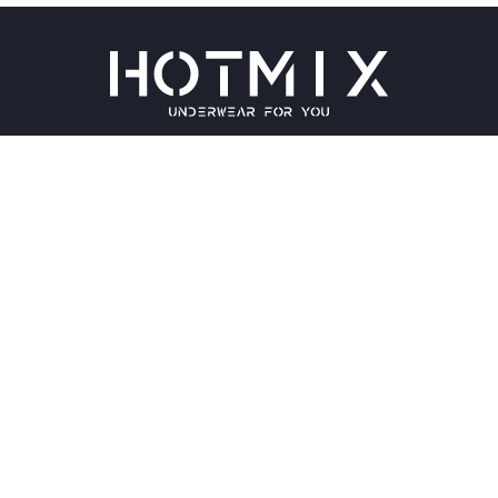
Чоловічі труси
Оплата та доставка
Жіноча білизна
Блог
Діти
Відгуки
Спортивний одяг
Контакти
Взуття
Повернення і рекламація
Пляжний одяг
КОНТАКТИ
ЗАМОВИТИ ДЗВІНОК
+38 (063) 125 0 125
hotmixxxxx@gmail.com
hotmix.ua
Замовити