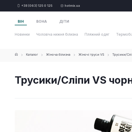
+38 (063) 125 0 125
hotmix.ua
ВІН
ВОНА
ДІТИ
Новинки
Чоловіча нижня білизна
Пляжний одяг
Термобі
Каталог
Жіноча білизна
Жіночі труси VS
Трусики/Слі
Трусики/Сліпи VS чорні