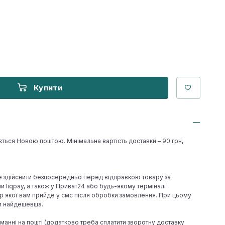
Купити
ється Новою поштою. Мінімальна вартість доставки – 90 грн,
е здійснити безпосередньо перед відправкою товару за
 liqpay, а також у Приват24 або будь-якому терміналі
р якої вам прийде у смс після обробки замовлення. При цьому
ки найдешевша.
иманні на пошті (додатково треба сплатити зворотну доставку