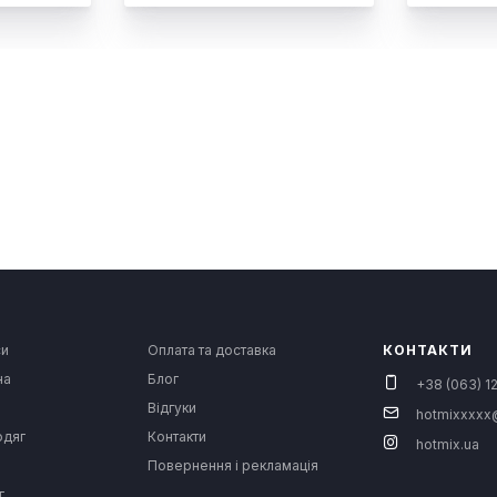
си
Оплата та доставка
КОНТАКТИ
на
Блог
+38 (063) 12
Відгуки
hotmixxxxx
одяг
Контакти
hotmix.ua
Повернення і рекламація
г