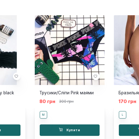
y black
Трусики/Сліпи Pink маями
Бразилья
80 грн
170 грн
300 грн
M
L
и
Купити