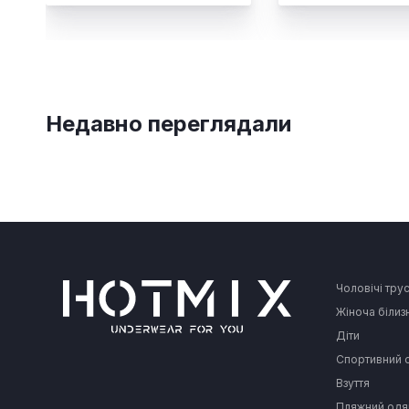
Недавно переглядали
Чоловічі тру
Жіноча білиз
Діти
Спортивний 
Взуття
Пляжний одя