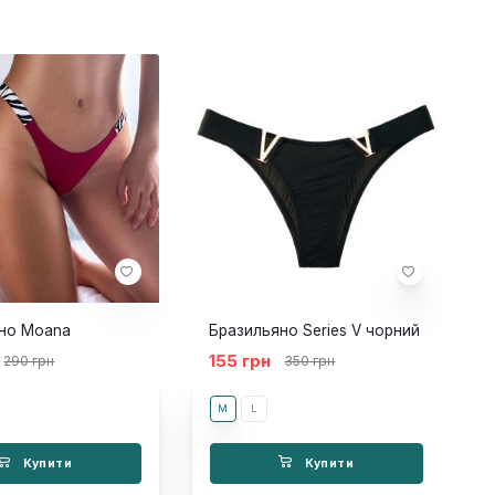
но Moana
Бразильяно Series V чорний
155 грн
290 грн
350 грн
M
L
Купити
Купити