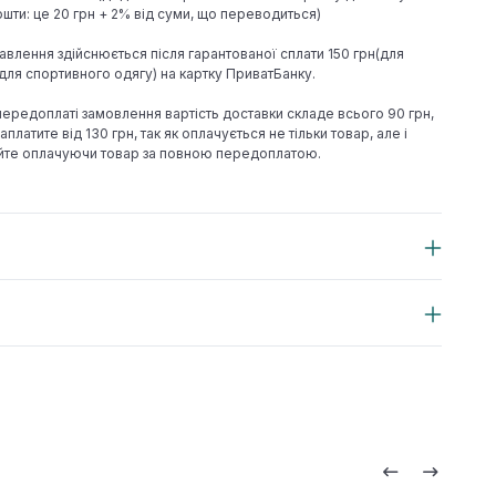
шти: це 20 грн + 2% від суми, що переводиться)
авлення здійснюється після гарантованої сплати 150 грн(для
н(для спортивного одягу) на картку ПриватБанку.
 передоплаті замовлення вартість доставки складе всього 90 грн,
аплатите від 130 грн, так як оплачується не тільки товар, але і
йте оплачуючи товар за повною передоплатою.