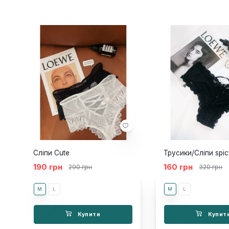
зелений
Сліпи Cute
Трусики/Сліпи spic
190 грн
160 грн
290 грн
320 грн
M
L
M
L
Купити
Купит