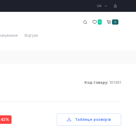
UA
0
0
пакування
Відгуки
Код товару:
101361
- 42%
Таблиця розмірів