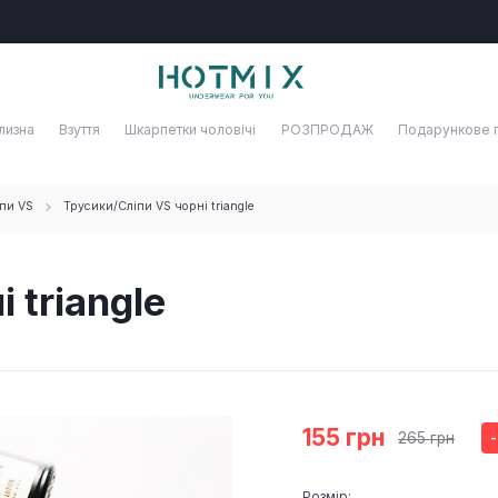
лизна
Взуття
Шкарпетки чоловічі
РОЗПРОДАЖ
Подарункове 
пи VS
Трусики/Сліпи VS чорні triangle
 triangle
155 грн
265 грн
Розмір: