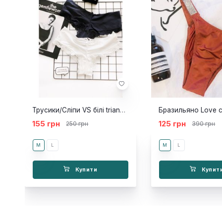
Трусики/Сліпи VS білі triangle
Бразильяно Love c
155 грн
125 грн
250 грн
390 грн
M
L
M
L
Купити
Купит