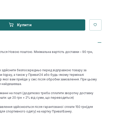
Купити
ється Новою поштою. Мінімальна вартість доставки – 90 грн,
е здійснити безпосередньо перед відправкою товару за
 liqpay, а також у Приват24 або будь-якому терміналі
р якої вам прийде у смс після обробки замовлення. При цьому
ки найдешевша.
иманні на пошті (додатково треба сплатити зворотну доставку
шти: це 20 грн + 2% від суми, що переводиться)
авлення здійснюється після гарантованої сплати 150 грн(для
н(для спортивного одягу) на картку ПриватБанку.