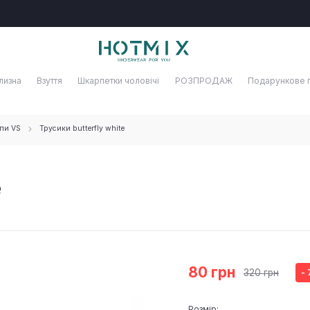
лизна
Взуття
Шкарпетки чоловічі
РОЗПРОДАЖ
Подарункове 
пи VS
Трусики butterfly white
e
80 грн
320 грн
-
Розмір: