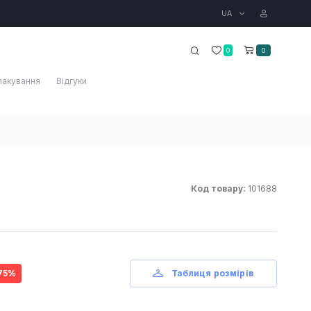
UA
0
0
пакування
Відгуки
Код товару:
101688
 75%
Таблиця розмірів