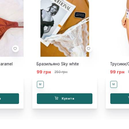
aramel
Бразильяно Sky white
99 грн
99 грн
250 грн
M
M
и
Купити