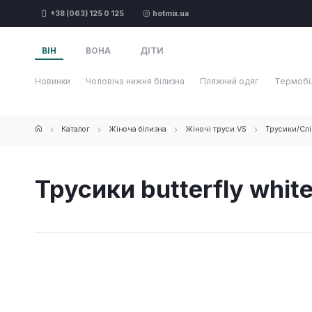
+38 (063) 125 0 125
hotmix.ua
ВІН
ВОНА
ДІТИ
Новинки
Чоловіча нижня білизна
Пляжний одяг
Термобі
Каталог
Жіноча білизна
Жіночі труси VS
Трусики/Слі
Трусики butterfly whit