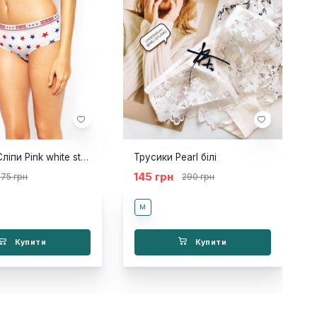
Трусики/Сліпи Pink white stars
Трусики Pearl білі
145 грн
175 грн
290 грн
M
Купити
Купити