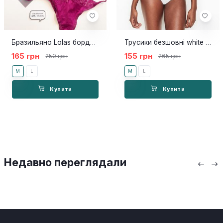
Бразильяно Lolas бордовий
Трусики безшовні white lines
165 грн
155 грн
250 грн
265 грн
M
L
M
L
Купити
Купити
Недавно переглядали