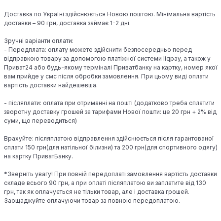
Доставка по Україні здійснюється Новою поштою. Мінімальна вартість
доставки – 90 грн, доставка займає 1-2 дні.
Зручні варіанти оплати:
- Передплата: оплату можете здійснити безпосередньо перед
відправкою товару за допомогою платіжної системи liqpay, а також у
Приват24 або будь-якому терміналі Приватбанку на картку, номер якої
вам прийде у смс після обробки замовлення. При цьому виді оплати
вартість доставки найдешевша.
- післяплати: оплата при отриманні на пошті (додатково треба сплатити
зворотну доставку грошей за тарифами Нової пошти: це 20 грн + 2% від
суми, що переводиться)
Врахуйте: післяплатою відправлення здійснюється після гарантованої
сплати 150 грн(для натільної білизни) та 200 грн(для спортивного одягу)
на картку ПриватБанку.
*Зверніть увагу! При повній передоплаті замовлення вартість доставки
складе всього 90 грн, а при оплаті післяплатою ви заплатите від 130
грн, так як оплачується не тільки товар, але і доставка грошей.
Заощаджуйте оплачуючи товар за повною передоплатою.