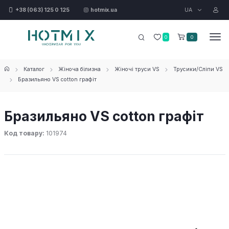
UA
+38 (063) 125 0 125
hotmix.ua
0
0
Каталог
Жіноча білизна
Жіночі труси VS
Трусики/Сліпи VS
Бразильяно VS cotton графіт
Бразильяно VS cotton графіт
Код товару:
101974