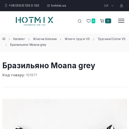
UA
+38 (063) 125 0 125
hotmix.ua
0
0
Каталог
Жіноча білизна
Жіночі труси VS
Трусики/Сліпи VS
Бразильяно Moana grey
Бразильяно Moana grey
Код товару:
101971