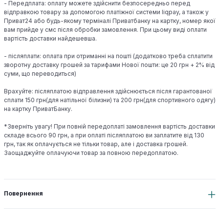
- Передплата: оплату можете здійснити безпосередньо перед
відправкою товару за допомогою платіжної системи liqpay, а також у
Приват24 або будь-якому терміналі Приватбанку на картку, номер якої
вам прийде у смс після обробки замовлення. При цьому виді оплати
вартість доставки найдешевша.
- післяплати: оплата при отриманні на пошті (додатково треба сплатити
зворотну доставку грошей за тарифами Нової пошти: це 20 грн + 2% від
суми, що переводиться)
Врахуйте: післяплатою відправлення здійснюється після гарантованої
сплати 150 грн(для натільної білизни) та 200 грн(для спортивного одягу)
на картку ПриватБанку.
*Зверніть увагу! При повній передоплаті замовлення вартість доставки
складе всього 90 грн, а при оплаті післяплатою ви заплатите від 130
грн, так як оплачується не тільки товар, але і доставка грошей.
Заощаджуйте оплачуючи товар за повною передоплатою.
Повернення