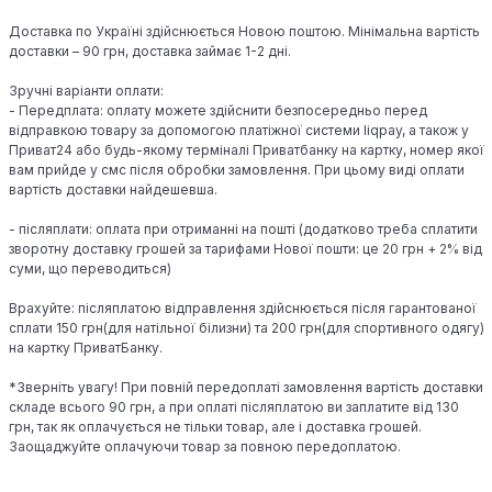
Доставка по Україні здійснюється Новою поштою. Мінімальна вартість
доставки – 90 грн, доставка займає 1-2 дні.
Зручні варіанти оплати:
- Передплата: оплату можете здійснити безпосередньо перед
відправкою товару за допомогою платіжної системи liqpay, а також у
Приват24 або будь-якому терміналі Приватбанку на картку, номер якої
вам прийде у смс після обробки замовлення. При цьому виді оплати
вартість доставки найдешевша.
- післяплати: оплата при отриманні на пошті (додатково треба сплатити
зворотну доставку грошей за тарифами Нової пошти: це 20 грн + 2% від
суми, що переводиться)
Врахуйте: післяплатою відправлення здійснюється після гарантованої
сплати 150 грн(для натільної білизни) та 200 грн(для спортивного одягу)
на картку ПриватБанку.
*Зверніть увагу! При повній передоплаті замовлення вартість доставки
складе всього 90 грн, а при оплаті післяплатою ви заплатите від 130
грн, так як оплачується не тільки товар, але і доставка грошей.
Заощаджуйте оплачуючи товар за повною передоплатою.