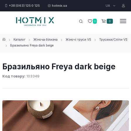
UA
+38 (063) 125 0 125
hotmix.ua
0
0
Каталог
Жіноча білизна
Жіночі труси VS
Трусики/Сліпи VS
Бразильяно Freya dark beige
Бразильяно Freya dark beige
Код товару:
103349