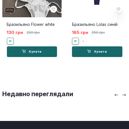
Бразильяно Flower white
Бразильяно Lolas синій
130 грн
165 грн
290 грн
290 грн
M
M
L
Купити
Купити
Недавно переглядали