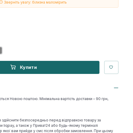
Зверніть увагу: білизна маломірить
Купити
ється Новою поштою. Мінімальна вартість доставки – 90 грн,
е здійснити безпосередньо перед відправкою товару за
 liqpay, а також у Приват24 або будь-якому терміналі
р якої вам прийде у смс після обробки замовлення. При цьому