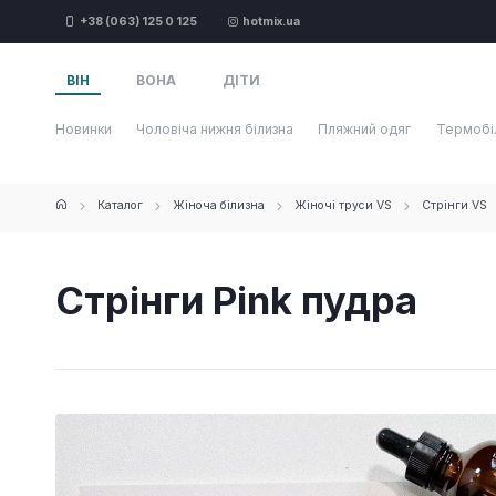
+38 (063) 125 0 125
hotmix.ua
ВІН
ВОНА
ДІТИ
Новинки
Чоловіча нижня білизна
Пляжний одяг
Термобі
Каталог
Жіноча білизна
Жіночі труси VS
Стрінги VS
Стрінги Pink пудра