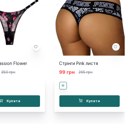
assion Flower
Стрінги Pink листя
99 грн
350 грн
265 грн
M
Купити
Купити