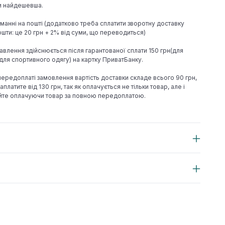
ки найдешевша.
иманні на пошті (додатково треба сплатити зворотну доставку
шти: це 20 грн + 2% від суми, що переводиться)
авлення здійснюється після гарантованої сплати 150 грн(для
н(для спортивного одягу) на картку ПриватБанку.
 передоплаті замовлення вартість доставки складе всього 90 грн,
аплатите від 130 грн, так як оплачується не тільки товар, але і
йте оплачуючи товар за повною передоплатою.