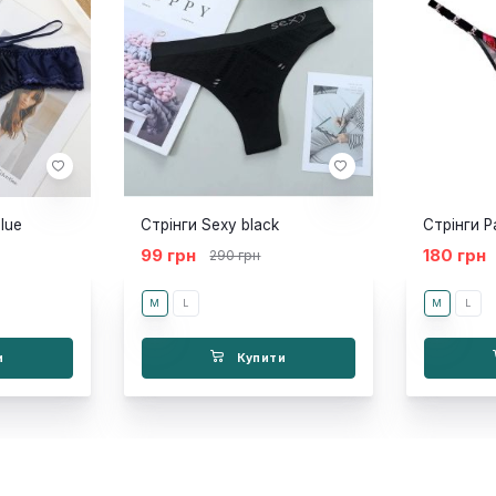
blue
Стрінги Sexy black
Стрінги P
99 грн
180 грн
290 грн
M
L
M
L
и
Купити