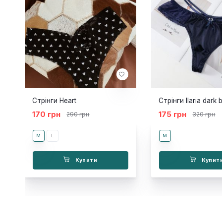
Стрінги Heart
Стрінги Ilaria dark 
170 грн
175 грн
290 грн
320 грн
M
L
M
Купити
Купит