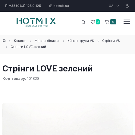
UA
+38 (063) 125 0 125
hotmix.ua
0
0
Каталог
Жіноча білизна
Жіночі труси VS
Стрінги VS
Стрінги LOVE зелений
Стрінги LOVE зелений
Код товару:
101828