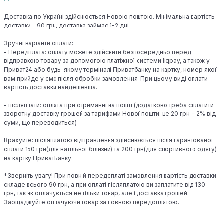
Доставка по Україні здійснюється Новою поштою. Мінімальна вартість
доставки – 90 грн, доставка займає 1-2 дні.
Зручні варіанти оплати:
- Передплата: оплату можете здійснити безпосередньо перед
відправкою товару за допомогою платіжної системи liqpay, а також у
Приват24 або будь-якому терміналі Приватбанку на картку, номер якої
вам прийде у смс після обробки замовлення. При цьому виді оплати
вартість доставки найдешевша.
- післяплати: оплата при отриманні на пошті (додатково треба сплатити
зворотну доставку грошей за тарифами Нової пошти: це 20 грн + 2% від
суми, що переводиться)
Врахуйте: післяплатою відправлення здійснюється після гарантованої
сплати 150 грн(для натільної білизни) та 200 грн(для спортивного одягу)
на картку ПриватБанку.
*Зверніть увагу! При повній передоплаті замовлення вартість доставки
складе всього 90 грн, а при оплаті післяплатою ви заплатите від 130
грн, так як оплачується не тільки товар, але і доставка грошей.
Заощаджуйте оплачуючи товар за повною передоплатою.