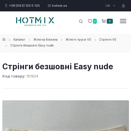
UA
+38 (063) 125 0 125
hotmix.ua
0
0
Каталог
Жіноча білизна
Жіночі труси VS
Стрінги VS
Стрінги безшовні Easy nude
Стрінги безшовні Easy nude
Код товару:
101924