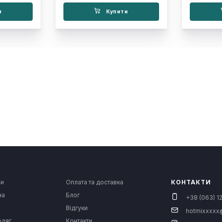
и
Купити
си
Оплата та доставка
КОНТАКТИ
на
Блог
+38 (063) 12
Відгуки
hotmixxxxx
одяг
Контакти