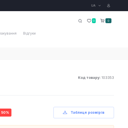
UA
0
0
пакування
Відгуки
Код товару:
103353
- 50%
Таблиця розмірів