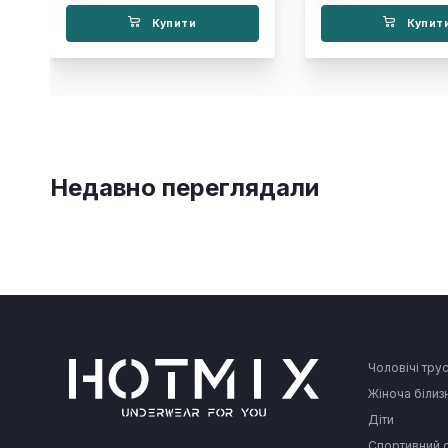
Купити
Купит
Недавно переглядали
Чоловічі тру
Жіноча білиз
Діти
Спортивний 