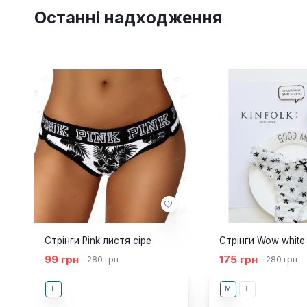
Останні надходження
Стрінги Pink листя сіре
Стрінги Wow white
99 грн
175 грн
280 грн
280 грн
L
M
L