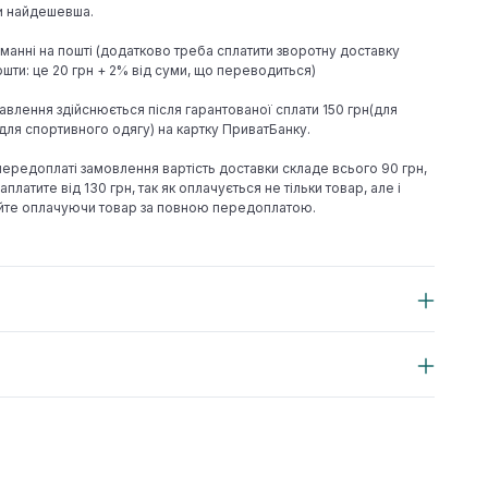
ки найдешевша.
иманні на пошті (додатково треба сплатити зворотну доставку
шти: це 20 грн + 2% від суми, що переводиться)
авлення здійснюється після гарантованої сплати 150 грн(для
н(для спортивного одягу) на картку ПриватБанку.
 передоплаті замовлення вартість доставки складе всього 90 грн,
аплатите від 130 грн, так як оплачується не тільки товар, але і
йте оплачуючи товар за повною передоплатою.