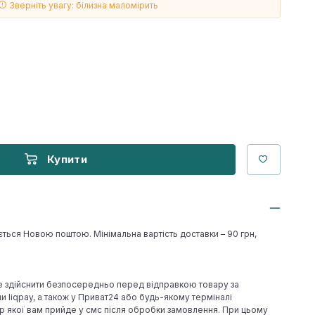
Зверніть увагу: білизна маломірить
Купити
ється Новою поштою. Мінімальна вартість доставки – 90 грн,
е здійснити безпосередньо перед відправкою товару за
 liqpay, а також у Приват24 або будь-якому терміналі
р якої вам прийде у смс після обробки замовлення. При цьому