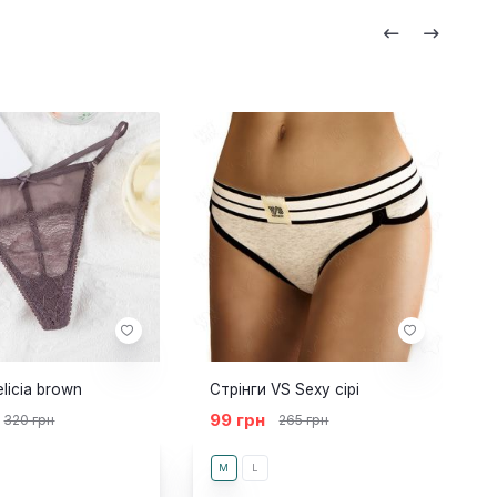
elicia brown
Стрінги VS Sexy сірі
99 грн
320 грн
265 грн
M
L