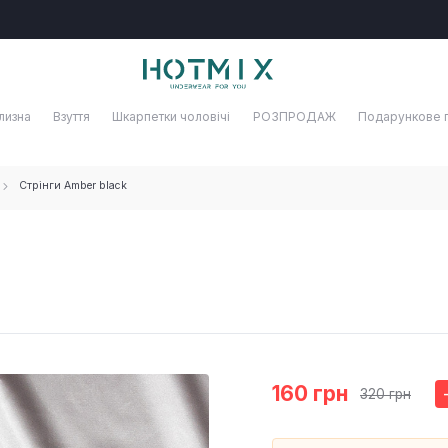
лизна
Взуття
Шкарпетки чоловічі
РОЗПРОДАЖ
Подарункове 
Стрінги Amber black
160 грн
320 грн