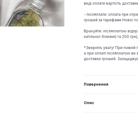
виді оплати вартість достав
- післяплати: оплата при отр
грошей за тарифами Нової по
Врахуйте: післяплатою відпр
натільної білизни) та 200 гр
*Зверніть увагу! При повній
а при оплаті післяплатою ви з
доставка грошей. Заощаджу
Повернення
Опис