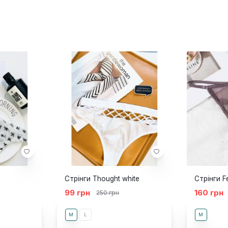
Стрінги Thought white
Стрінги F
99 грн
160 грн
250 грн
M
L
M