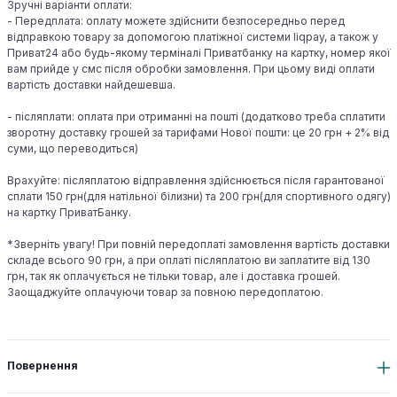
Зручні варіанти оплати:
- Передплата: оплату можете здійснити безпосередньо перед
відправкою товару за допомогою платіжної системи liqpay, а також у
Приват24 або будь-якому терміналі Приватбанку на картку, номер якої
вам прийде у смс після обробки замовлення. При цьому виді оплати
вартість доставки найдешевша.
- післяплати: оплата при отриманні на пошті (додатково треба сплатити
зворотну доставку грошей за тарифами Нової пошти: це 20 грн + 2% від
суми, що переводиться)
Врахуйте: післяплатою відправлення здійснюється після гарантованої
сплати 150 грн(для натільної білизни) та 200 грн(для спортивного одягу)
на картку ПриватБанку.
*Зверніть увагу! При повній передоплаті замовлення вартість доставки
складе всього 90 грн, а при оплаті післяплатою ви заплатите від 130
грн, так як оплачується не тільки товар, але і доставка грошей.
Заощаджуйте оплачуючи товар за повною передоплатою.
Повернення