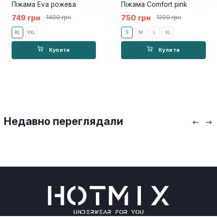
Піжама Eva рожева
Піжама Comfort pink
749 грн
750 грн
1400 грн
1200 грн
XL
XXL
S
M
L
XL
Купити
Купити
Недавно переглядали