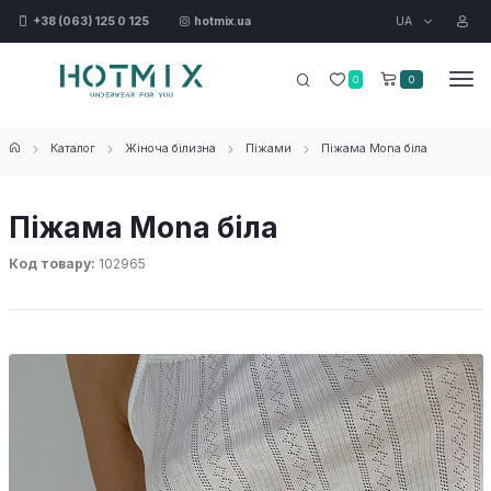
UA
+38 (063) 125 0 125
hotmix.ua
0
0
Каталог
Жіноча білизна
Піжами
Піжама Mona біла
Піжама Mona біла
Код товару:
102965