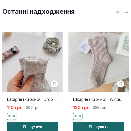
Останні надходження
Шкарпетки жіночі Drop
Шкарпетки жіночі Winter шерстяні беж
110 грн
120 грн
200 грн
250 грн
35-39
35-39
Купити
Купити