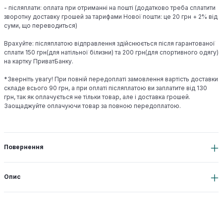
- післяплати: оплата при отриманні на пошті (додатково треба сплатити
зворотну доставку грошей за тарифами Нової пошти: це 20 грн + 2% від
суми, що переводиться)
Врахуйте: післяплатою відправлення здійснюється після гарантованої
сплати 150 грн(для натільної білизни) та 200 грн(для спортивного одягу)
на картку ПриватБанку.
*Зверніть увагу! При повній передоплаті замовлення вартість доставки
складе всього 90 грн, а при оплаті післяплатою ви заплатите від 130
грн, так як оплачується не тільки товар, але і доставка грошей.
Заощаджуйте оплачуючи товар за повною передоплатою.
Повернення
Опис