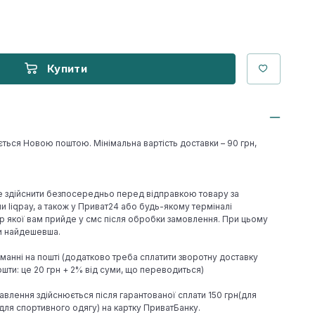
Купити
ється Новою поштою. Мінімальна вартість доставки – 90 грн,
е здійснити безпосередньо перед відправкою товару за
 liqpay, а також у Приват24 або будь-якому терміналі
р якої вам прийде у смс після обробки замовлення. При цьому
ки найдешевша.
иманні на пошті (додатково треба сплатити зворотну доставку
шти: це 20 грн + 2% від суми, що переводиться)
авлення здійснюється після гарантованої сплати 150 грн(для
н(для спортивного одягу) на картку ПриватБанку.