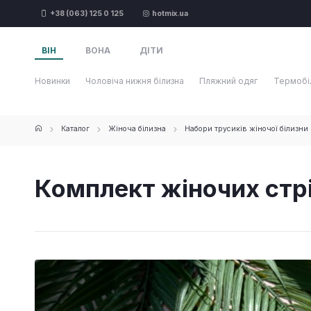
+38 (063) 125 0 125
hotmix.ua
ВІН
ВОНА
ДІТИ
Новинки
Чоловіча нижня білизна
Пляжний одяг
Термобі
Каталог
Жіноча білизна
Набори трусиків жіночої білизни
Комплект жіночих стрі