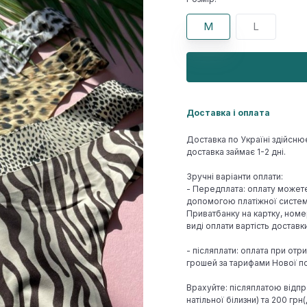
M
L
Доставка і оплата
Доставка по Україні здійсню
доставка займає 1-2 дні.
Зручні варіанти оплати:
- Передплата: оплату может
допомогою платіжної системи
Приватбанку на картку, номе
виді оплати вартість достав
- післяплати: оплата при отр
грошей за тарифами Нової по
Врахуйте: післяплатою відпр
натільної білизни) та 200 гр