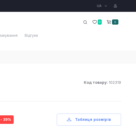
UA
0
0
пакування
Відгуки
Код товару:
102319
- 39%
Таблиця розмірів