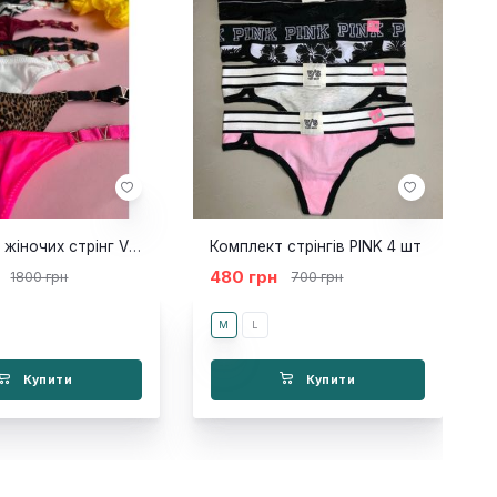
Комплект жіночих стрінг VS Passion
Комплект стрінгів PINK 4 шт
480 грн
1800 грн
700 грн
M
L
Купити
Купити