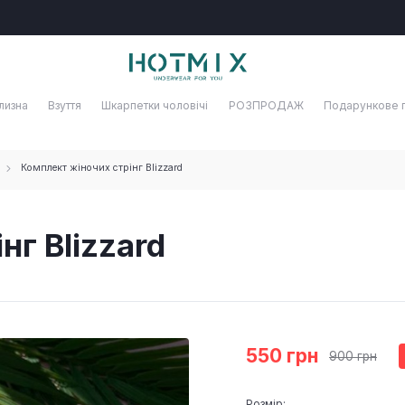
лизна
Взуття
Шкарпетки чоловічі
РОЗПРОДАЖ
Подарункове 
Комплект жіночих стрінг Blizzard
нг Blizzard
550 грн
900 грн
Розмір: