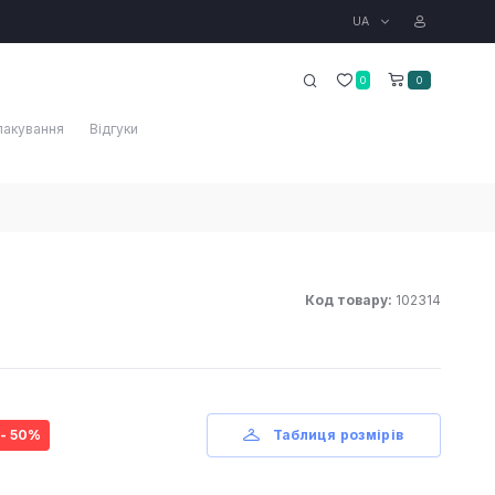
UA
0
0
пакування
Відгуки
Код товару:
102314
- 50%
Таблиця розмірів