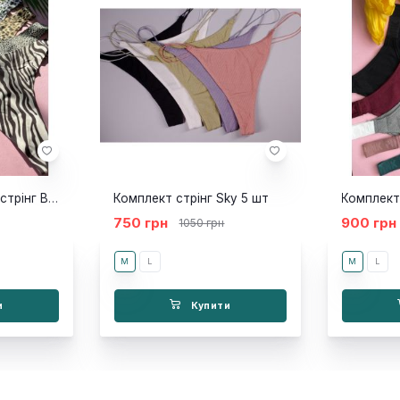
Комплект жіночих стрінг Blizzard
Комплект стрінг Sky 5 шт
750 грн
900 грн
1050 грн
M
L
M
L
и
Купити