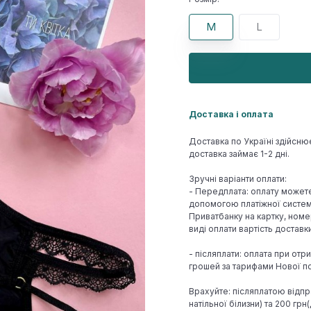
M
L
Доставка і оплата
Доставка по Україні здійсню
доставка займає 1-2 дні.
Зручні варіанти оплати:
- Передплата: оплату может
допомогою платіжної системи
Приватбанку на картку, номе
виді оплати вартість достав
- післяплати: оплата при отр
грошей за тарифами Нової по
Врахуйте: післяплатою відпр
натільної білизни) та 200 гр