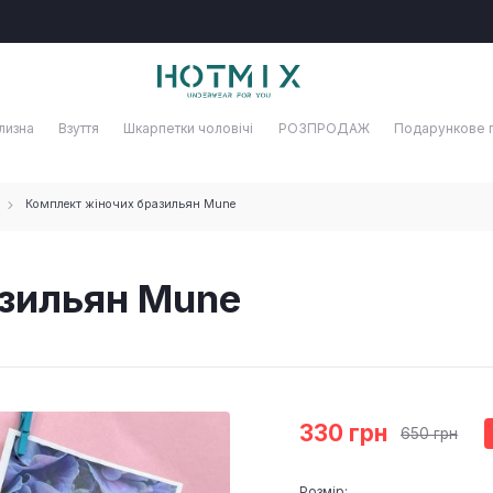
лизна
Взуття
Шкарпетки чоловічі
РОЗПРОДАЖ
Подарункове 
Комплект жіночих бразильян Mune
зильян Mune
330 грн
650 грн
Розмір: