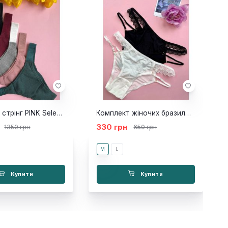
Комплект стрінг PINK Select 5 шт
Комплект жіночих бразильян Mune
330 грн
1350 грн
650 грн
M
L
Купити
Купити