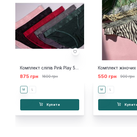
Комплект сліпів Pink Play 5шт
875 грн
550 грн
1600 грн
900 грн
M
L
M
L
Купити
Купит