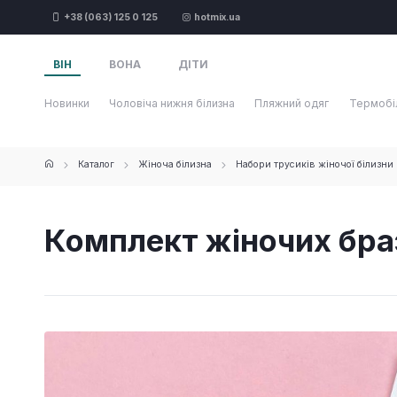
+38 (063) 125 0 125
hotmix.ua
ВІН
ВОНА
ДІТИ
Новинки
Чоловіча нижня білизна
Пляжний одяг
Термобі
Каталог
Жіноча білизна
Набори трусиків жіночої білизни
Комплект жіночих бра