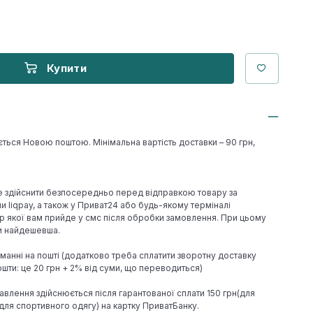
Купити
ється Новою поштою. Мінімальна вартість доставки – 90 грн,
е здійснити безпосередньо перед відправкою товару за
 liqpay, а також у Приват24 або будь-якому терміналі
р якої вам прийде у смс після обробки замовлення. При цьому
ки найдешевша.
иманні на пошті (додатково треба сплатити зворотну доставку
шти: це 20 грн + 2% від суми, що переводиться)
авлення здійснюється після гарантованої сплати 150 грн(для
н(для спортивного одягу) на картку ПриватБанку.