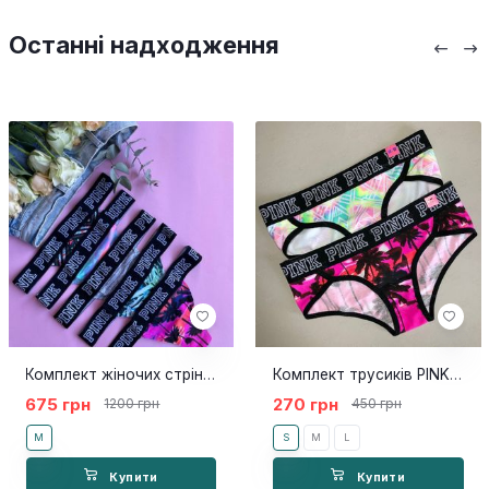
Останні надходження
Комплект жіночих стрінг PINK
Комплект трусиків PINK 2 шт тропік
675 грн
270 грн
1200 грн
450 грн
M
S
M
L
Купити
Купити