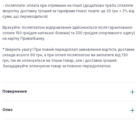
- післяплати: оплата при отриманні на пошті (додатково треба сплатити
зворотну доставку грошей за тарифами Нової пошти: це 20 грн + 2% від
суми, що переводиться)
Врахуйте: післяплатою відправлення здійснюється після гарантованої
сплати 150 грн(для натільної білизни) та 200 грн(для спортивного одягу)
на картку ПриватБанку.
*Зверніть увагу! При повній передоплаті замовлення вартість доставки
складе всього 90 грн, а при оплаті післяплатою ви заплатите від 130
грн, так як оплачується не тільки товар, але і доставка грошей.
Заощаджуйте оплачуючи товар за повною передоплатою.
Повернення
Опис