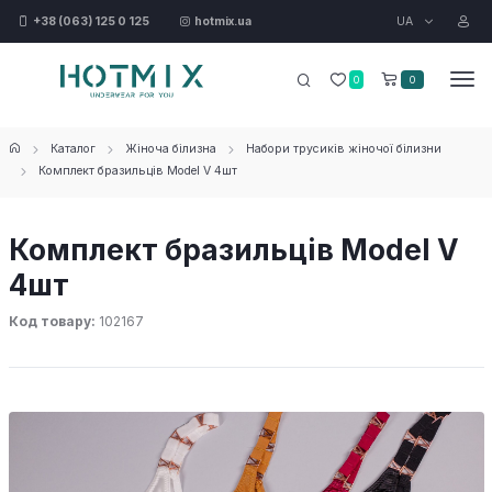
UA
+38 (063) 125 0 125
hotmix.ua
0
0
Каталог
Жіноча білизна
Набори трусиків жіночої білизни
Комплект бразильців Model V 4шт
Комплект бразильців Model V
4шт
Код товару:
102167