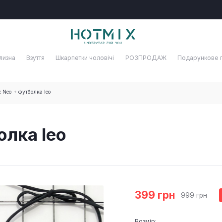
лизна
Взуття
Шкарпетки чоловічі
РОЗПРОДАЖ
Подарункове 
Neo + футболка leo
олка leo
399 грн
999 грн
Розмір: