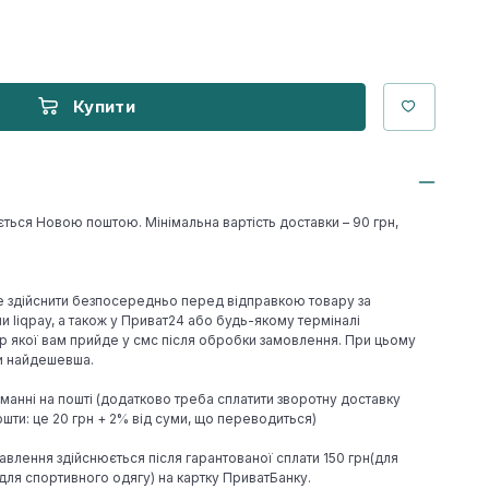
Купити
ється Новою поштою. Мінімальна вартість доставки – 90 грн,
е здійснити безпосередньо перед відправкою товару за
 liqpay, а також у Приват24 або будь-якому терміналі
р якої вам прийде у смс після обробки замовлення. При цьому
ки найдешевша.
иманні на пошті (додатково треба сплатити зворотну доставку
шти: це 20 грн + 2% від суми, що переводиться)
авлення здійснюється після гарантованої сплати 150 грн(для
н(для спортивного одягу) на картку ПриватБанку.