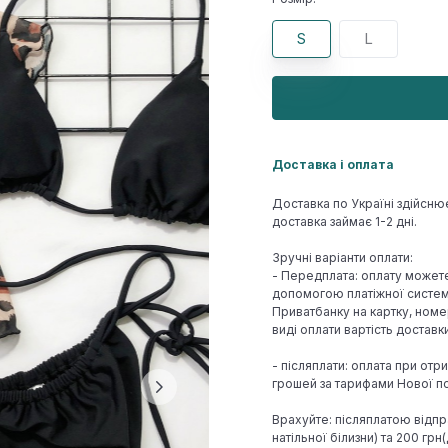
S
L
Доставка і оплата
Доставка по Україні здійсню
доставка займає 1-2 дні.
Зручні варіанти оплати:
- Передплата: оплату может
допомогою платіжної системи
Приватбанку на картку, номе
виді оплати вартість достав
- післяплати: оплата при отр
грошей за тарифами Нової по
Врахуйте: післяплатою відпр
натільної білизни) та 200 гр