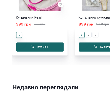
Купальник Pearl
Купальник сумісн
399 грн
899 грн
999 грн
1950 грн
L
S
M
L
Купити
Купит
Недавно переглядали