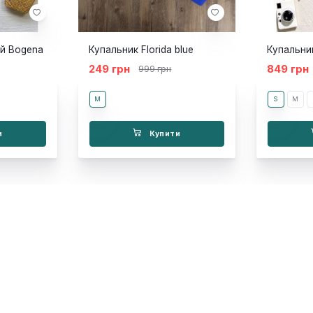
ий Bogena
Купальник Florida blue
Купальник
249 грн
849 грн
999 грн
M
S
M
и
Купити