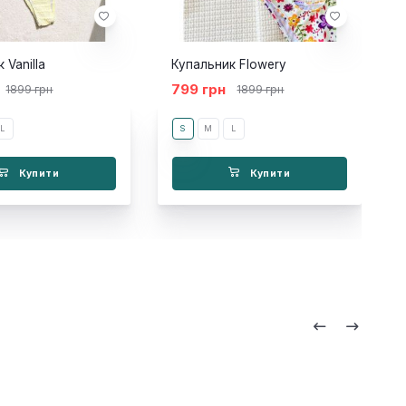
 Vanilla
Купальник Flowery
799 грн
1899 грн
1899 грн
L
S
M
L
Купити
Купити