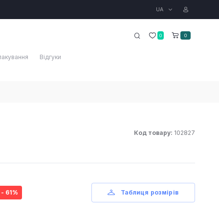
UA
0
0
пакування
Відгуки
Код товару:
102827
- 61%
Таблиця розмірів