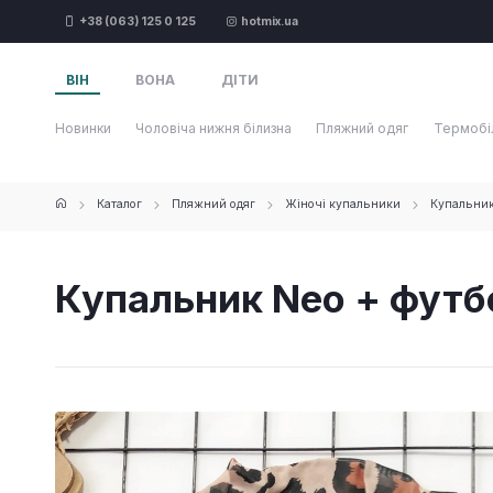
+38 (063) 125 0 125
hotmix.ua
ВІН
ВОНА
ДІТИ
Новинки
Чоловіча нижня білизна
Пляжний одяг
Термобі
Каталог
Пляжний одяг
Жіночі купальники
Купальник 
Купальник Neo + футб