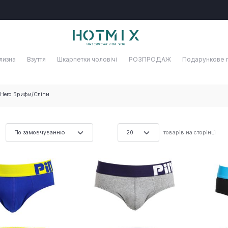
лизна
Взуття
Шкарпетки чоловічі
РОЗПРОДАЖ
Подарункове 
 Hero Брифи/Сліпи
товарів на сторінці