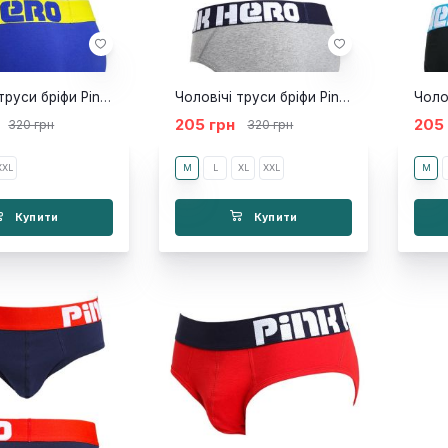
Чоловічі труси бріфи Pink Hero Atlas сині
Чоловічі труси бріфи Pink Hero Atlas сірі
205 грн
205
320 грн
320 грн
XXL
M
L
XL
XXL
M
Купити
Купити