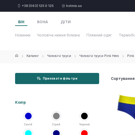
+38 (063) 125 0 125
hotmix.ua
ВІН
ВОНА
ДІТИ
Новинки
Чоловіча нижня білизна
Пляжний одяг
Термобі
Каталог
Чоловічі труси
Чоловічі труси Pink Hero
Pink
Сортування
Приховати фільтри
Колір
Синій
Сірий
Чорний