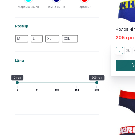
Морська хвиля
Темно-синій
Червоний
Розмір
205 грн
M
L
XL
XXL
L
XL
Ціна
0 грн
205 грн
0
51
103
154
205