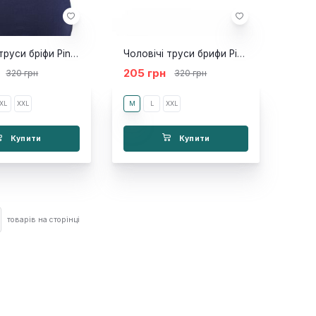
Чоловічі труси бріфи Pink Hero Atlas темно-сині
Чоловічі труси брифи Pink Hero Atlas червоні
205 грн
320 грн
320 грн
XL
XXL
M
L
XXL
Купити
Купити
товарів на сторінці