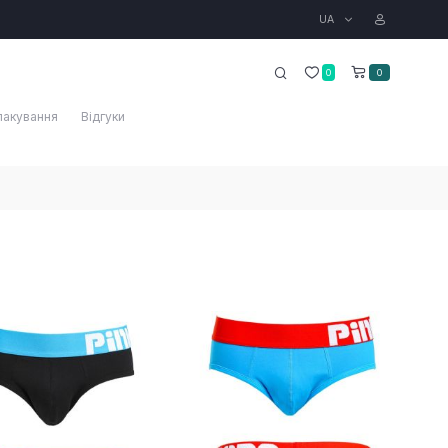
UA
0
0
пакування
Відгуки