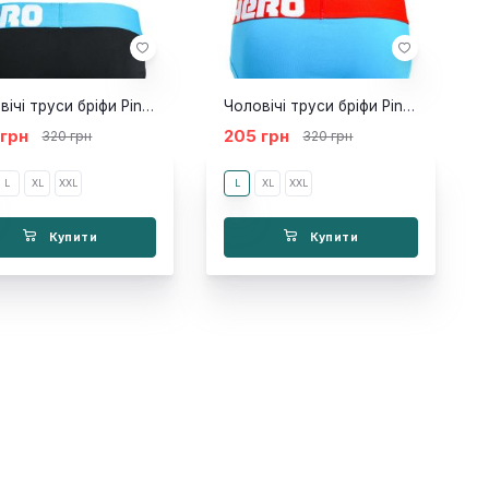
Чоловічі труси бріфи Pink Hero NEW чорні
Чоловічі труси бріфи Pink Hero NEW Atlas блакитні
 грн
205 грн
320 грн
320 грн
L
XL
XXL
L
XL
XXL
Купити
Купити