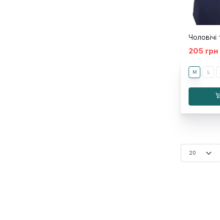
205 грн
M
L