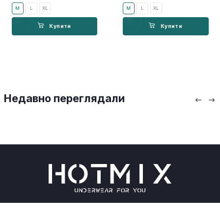
M
L
XL
M
L
XL
Купити
Купити
Недавно переглядали
Чоловічі труси
Оплата та доставка