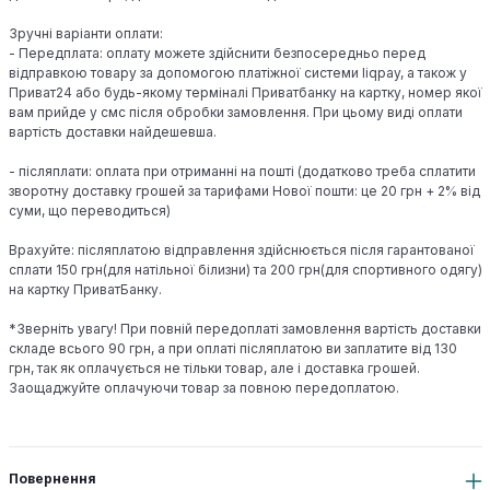
Зручні варіанти оплати:
- Передплата: оплату можете здійснити безпосередньо перед
відправкою товару за допомогою платіжної системи liqpay, а також у
Приват24 або будь-якому терміналі Приватбанку на картку, номер якої
вам прийде у смс після обробки замовлення. При цьому виді оплати
вартість доставки найдешевша.
- післяплати: оплата при отриманні на пошті (додатково треба сплатити
зворотну доставку грошей за тарифами Нової пошти: це 20 грн + 2% від
суми, що переводиться)
Врахуйте: післяплатою відправлення здійснюється після гарантованої
сплати 150 грн(для натільної білизни) та 200 грн(для спортивного одягу)
на картку ПриватБанку.
*Зверніть увагу! При повній передоплаті замовлення вартість доставки
складе всього 90 грн, а при оплаті післяплатою ви заплатите від 130
грн, так як оплачується не тільки товар, але і доставка грошей.
Заощаджуйте оплачуючи товар за повною передоплатою.
Повернення