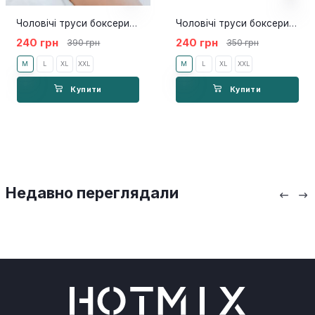
Чоловічі труси боксери PH model dark blue
Чоловічі труси боксери Pink Hero NEW темно-сині
240 грн
240 грн
390 грн
350 грн
M
L
XL
XXL
M
L
XL
XXL
Купити
Купити
Недавно переглядали