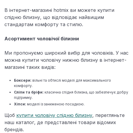
В інтернет-магазині hotmix ви можете купити
спідню білизну, що відповідає найвищим
стандартам комфорту та стилю.
Асортимент чоловічої білизни
Ми пропонуємо широкий вибір для чоловіків. У нас
можна купити чоловічу нижню білизну в інтернет-
магазині таких видів:
Боксери:
вільні та обтислі моделі для максимального
комфорту.
Сліпи та бріфи:
класична спідня білизна, що забезпечує добру
підтримку.
Хіпси:
моделі із заниженою посадкою.
Щоб
купити чоловічу спідню білизну
, перегляньте
наш каталог, де представлені товари відомих
брендів.