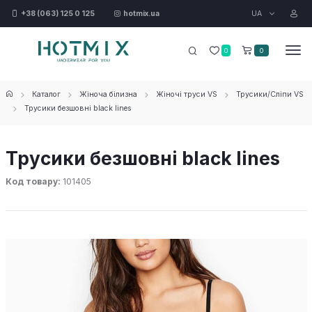
UA
+38 (063) 125 0 125
hotmix.ua
0
0
Каталог
Жіноча білизна
Жіночі труси VS
Трусики/Сліпи VS
Трусики безшовні black lines
Трусики безшовні black lines
Код товару:
101405