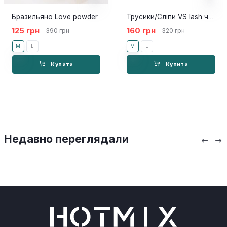
Бразильяно Love powder
Трусики/Сліпи VS lash червоні
125 грн
160 грн
390 грн
320 грн
M
L
M
L
Купити
Купити
Недавно переглядали